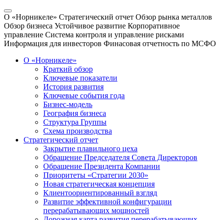
О «Норникеле»
Стратегический отчет
Обзор рынка металлов
Обзор бизнеса
Устойчивое развитие
Корпоративное
управление
Система контроля и управление рисками
Информация для инвесторов
Финасовая отчетность по МСФО
О «Норникеле»
Краткий обзор
Ключевые показатели
История развития
Ключевые события года
Бизнес-модель
География бизнеса
Структура Группы
Схема производства
Стратегический отчет
Закрытие плавильного цеха
Обращение Председателя Совета Директоров
Обращение Президента Компании
Приоритеты «Стратегии 2030»
Новая стратегическая концепция
Клиентоориентированный взгляд
Развитие эффективной конфигурации
перерабатывающих мощностей
Дорожная карта развития перерабатывающих