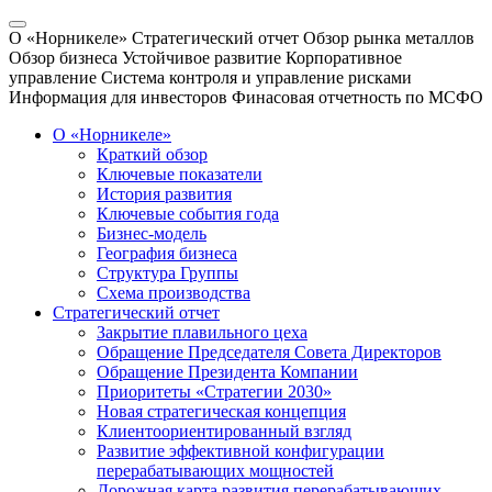
О «Норникеле»
Стратегический отчет
Обзор рынка металлов
Обзор бизнеса
Устойчивое развитие
Корпоративное
управление
Система контроля и управление рисками
Информация для инвесторов
Финасовая отчетность по МСФО
О «Норникеле»
Краткий обзор
Ключевые показатели
История развития
Ключевые события года
Бизнес-модель
География бизнеса
Структура Группы
Схема производства
Стратегический отчет
Закрытие плавильного цеха
Обращение Председателя Совета Директоров
Обращение Президента Компании
Приоритеты «Стратегии 2030»
Новая стратегическая концепция
Клиентоориентированный взгляд
Развитие эффективной конфигурации
перерабатывающих мощностей
Дорожная карта развития перерабатывающих