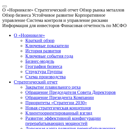
О «Норникеле»
Стратегический отчет
Обзор рынка металлов
Обзор бизнеса
Устойчивое развитие
Корпоративное
управление
Система контроля и управление рисками
Информация для инвесторов
Финасовая отчетность по МСФО
О «Норникеле»
Краткий обзор
Ключевые показатели
История развития
Ключевые события года
Бизнес-модель
География бизнеса
Структура Группы
Схема производства
Стратегический отчет
Закрытие плавильного цеха
Обращение Председателя Совета Директоров
Обращение Президента Компании
Приоритеты «Стратегии 2030»
Новая стратегическая концепция
Клиентоориентированный взгляд
Развитие эффективной конфигурации
перерабатывающих мощностей
Дорожная карта развития перерабатывающих