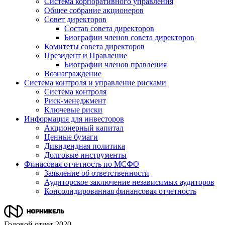
Система корпоративного управления
Общее собрание акционеров
Совет директоров
Состав совета директоров
Биографии членов совета директоров
Комитеты совета директоров
Президент и Правление
Биографии членов правления
Вознаграждение
Система контроля и управление рисками
Система контроля
Риск-менеджмент
Ключевые риски
Информация для инвесторов
Акционерный капитал
Ценные бумаги
Дивидендная политика
Долговые инструменты
Финасовая отчетность по МСФО
Заявление об ответственности
Аудиторское заключение независимых аудиторов
Консолидированная финансовая отчетность
Годовой отчет 2020