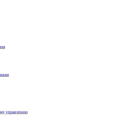
ния
тивам
ому управлению