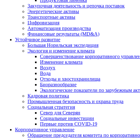
Продуктовая линейка
Закупочная деятельность и цепочка поставок
Энергетические активы
Транспортные активы
Цифровизация
Автоматизация производства
Финансовые результаты (MD&A)
Устойчивое развитие
Большая Норильская экспедиция
Экология и изменение климата
Совершенствование корпоративного управле
Изменение климата
Воздух
Вода
Отходы и хвостохранилища
Биоразнообразие
Экологические показатели по зарубежным ак
Кадровая политика
Промышленная безопасность и охрана труда
Социальная стратегия
Север для Северян
Социальные инвестиции
Первые против COVID‑19
Корпоративное управление
Обращение председателя комитета по корпоративн