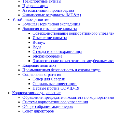
Транспортные активы
Цифровизация
Автоматизация производства
Финансовые результаты (MD&A)
Устойчивое развитие
Большая Норильская экспедиция
Экология и изменение климата
Совершенствование корпоративного управле
Изменение климата
Воздух
Вода
Отходы и хвостохранилища
Биоразнообразие
Экологические показатели по зарубежным ак
Кадровая политика
Промышленная безопасность и охрана труда
Социальная стратегия
Север для Северян
Социальные инвестиции
Первые против COVID‑19
Корпоративное управление
Обращение председателя комитета по корпоративн
Система корпоративного управления
Общее собрание акционеров
Совет директоров