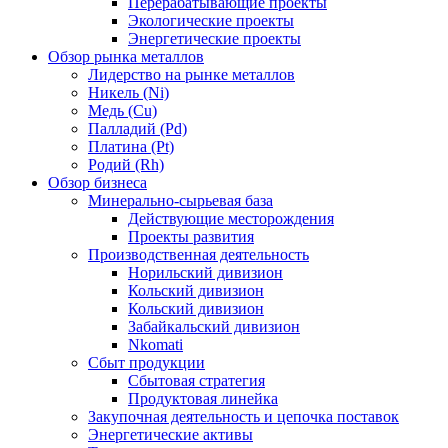
Перерабатывающие проекты
Экологические проекты
Энергетические проекты
Обзор рынка металлов
Лидерство на рынке металлов
Никель (Ni)
Медь (Cu)
Палладий (Pd)
Платина (Pt)
Родий (Rh)
Обзор бизнеса
Минерально-сырьевая база
Действующие месторождения
Проекты развития
Производственная деятельность
Норильский дивизион
Кольский дивизион
Кольский дивизион
Забайкальский дивизион
Nkomati
Сбыт продукции
Сбытовая стратегия
Продуктовая линейка
Закупочная деятельность и цепочка поставок
Энергетические активы