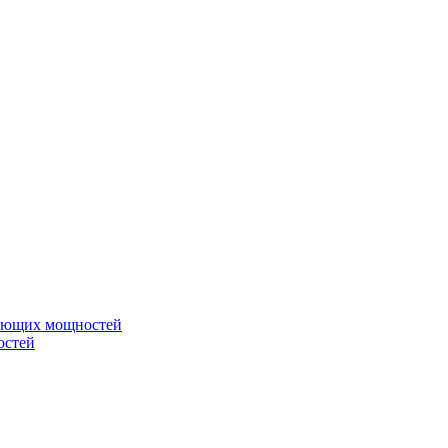
вающих мощностей
остей