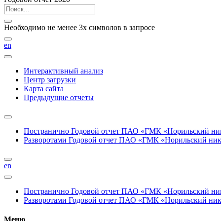
Необходимо не менее 3х символов в запросе
en
Интерактивный анализ
Центр загрузки
Карта сайта
Предыдущие отчеты
Постранично
Годовой отчет ПАО «ГМК «Норильский нике
Разворотами
Годовой отчет ПАО «ГМК «Норильский никел
en
Постранично
Годовой отчет ПАО «ГМК «Норильский нике
Разворотами
Годовой отчет ПАО «ГМК «Норильский никел
Меню