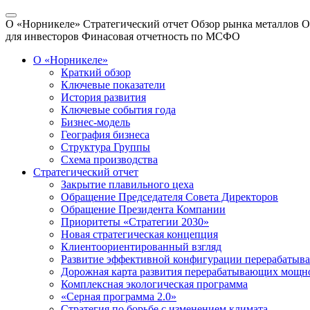
О «Норникеле»
Стратегический отчет
Обзор рынка металлов
О
для инвесторов
Финасовая отчетность по МСФО
О «Норникеле»
Краткий обзор
Ключевые показатели
История развития
Ключевые события года
Бизнес-модель
География бизнеса
Структура Группы
Схема производства
Стратегический отчет
Закрытие плавильного цеха
Обращение Председателя Совета Директоров
Обращение Президента Компании
Приоритеты «Стратегии 2030»
Новая стратегическая концепция
Клиентоориентированный взгляд
Развитие эффективной конфигурации перерабаты
Дорожная карта развития перерабатывающих мощн
Комплексная экологическая программа
«Серная программа 2.0»
Стратегия по борьбе с изменением климата