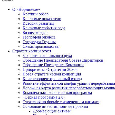
О «Норникеле»
Краткий обзор
Ключевые показатели
История развития
Ключевые события года
Бизнес-модель
География бизнеса
Структура Группы
Схема производства
Стратегический отчет
Закрытие плавильного цеха
Обращение Председателя Совета Директоров
Обращение Президента Компании
Приоритеты «Стратегии 2030»
Новая стратегическая концепция
Клиентоориентированный взгляд
Развитие эффективной конфигурации перерабаты
Дорожная карта развития перерабатывающих мощн
Комплексная экологическая программа
«Серная программа 2.0»
Стратегия по борьбе с изменением климата
Основные инвестиционные проекты
Добывающие активы