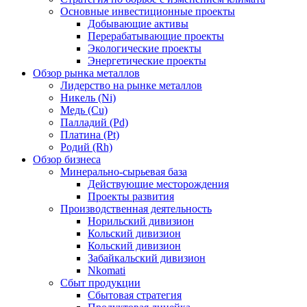
Основные инвестиционные проекты
Добывающие активы
Перерабатывающие проекты
Экологические проекты
Энергетические проекты
Обзор рынка металлов
Лидерство на рынке металлов
Никель (Ni)
Медь (Cu)
Палладий (Pd)
Платина (Pt)
Родий (Rh)
Обзор бизнеса
Минерально-сырьевая база
Действующие месторождения
Проекты развития
Производственная деятельность
Норильский дивизион
Кольский дивизион
Кольский дивизион
Забайкальский дивизион
Nkomati
Сбыт продукции
Сбытовая стратегия