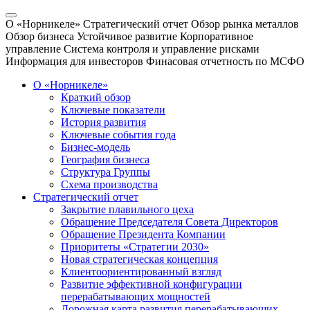
О «Норникеле»
Стратегический отчет
Обзор рынка металлов
Обзор бизнеса
Устойчивое развитие
Корпоративное
управление
Система контроля и управление рисками
Информация для инвесторов
Финасовая отчетность по МСФО
О «Норникеле»
Краткий обзор
Ключевые показатели
История развития
Ключевые события года
Бизнес-модель
География бизнеса
Структура Группы
Схема производства
Стратегический отчет
Закрытие плавильного цеха
Обращение Председателя Совета Директоров
Обращение Президента Компании
Приоритеты «Стратегии 2030»
Новая стратегическая концепция
Клиентоориентированный взгляд
Развитие эффективной конфигурации
перерабатывающих мощностей
Дорожная карта развития перерабатывающих