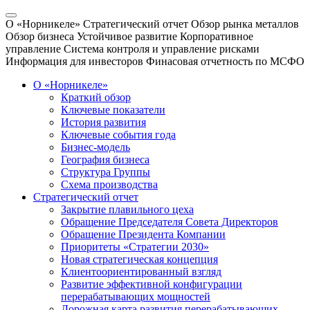
О «Норникеле»
Стратегический отчет
Обзор рынка металлов
Обзор бизнеса
Устойчивое развитие
Корпоративное
управление
Система контроля и управление рисками
Информация для инвесторов
Финасовая отчетность по МСФО
О «Норникеле»
Краткий обзор
Ключевые показатели
История развития
Ключевые события года
Бизнес-модель
География бизнеса
Структура Группы
Схема производства
Стратегический отчет
Закрытие плавильного цеха
Обращение Председателя Совета Директоров
Обращение Президента Компании
Приоритеты «Стратегии 2030»
Новая стратегическая концепция
Клиентоориентированный взгляд
Развитие эффективной конфигурации
перерабатывающих мощностей
Дорожная карта развития перерабатывающих