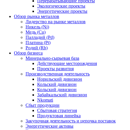
Перерабатывающие проекты
Экологические проекты
Энергетические проекты
Обзор рынка металлов
Лидерство на рынке металлов
Никель (Ni)
Медь (Cu)
Палладий (Pd)
Платина (Pt)
Родий (Rh)
Обзор бизнеса
Минерально-сырьевая база
Действующие месторождения
Проекты развития
Производственная деятельность
Норильский дивизион
Кольский дивизион
Кольский дивизион
Забайкальский дивизион
Nkomati
Сбыт продукции
Сбытовая стратегия
Продуктовая линейка
Закупочная деятельность и цепочка поставок
Энергетические активы