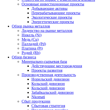
Основные инвестиционные проекты
Добывающие активы
Перерабатывающие проекты
Экологические проекты
Энергетические проекты
Обзор рынка металлов
Лидерство на рынке металлов
Никель (Ni)
Медь (Cu)
Палладий (Pd)
Платина (Pt)
Родий (Rh)
Обзор бизнеса
Минерально-сырьевая база
Действующие месторождения
Проекты развития
Производственная деятельность
Норильский дивизион
Кольский дивизион
Кольский дивизион
Забайкальский дивизион
Nkomati
Сбыт продукции
Сбытовая стратегия