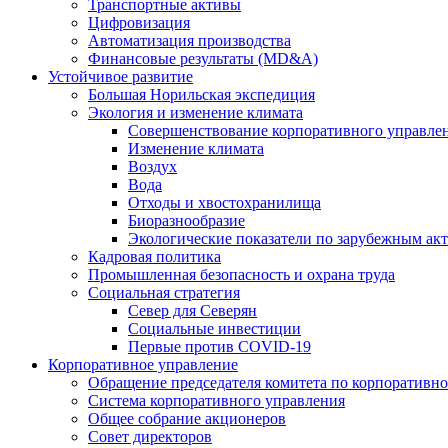
Транспортные активы
Цифровизация
Автоматизация производства
Финансовые результаты (MD&A)
Устойчивое развитие
Большая Норильская экспедиция
Экология и изменение климата
Совершенствование корпоративного управле
Изменение климата
Воздух
Вода
Отходы и хвостохранилища
Биоразнообразие
Экологические показатели по зарубежным ак
Кадровая политика
Промышленная безопасность и охрана труда
Социальная стратегия
Север для Северян
Социальные инвестиции
Первые против COVID‑19
Корпоративное управление
Обращение председателя комитета по корпоративн
Система корпоративного управления
Общее собрание акционеров
Совет директоров