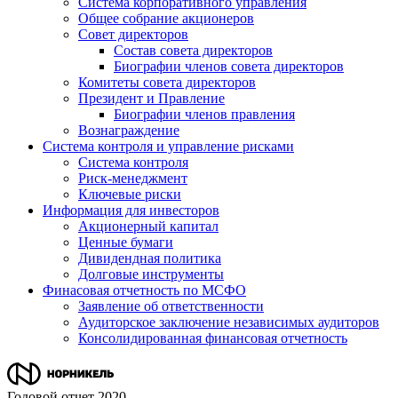
Система корпоративного управления
Общее собрание акционеров
Совет директоров
Состав совета директоров
Биографии членов совета директоров
Комитеты совета директоров
Президент и Правление
Биографии членов правления
Вознаграждение
Система контроля и управление рисками
Система контроля
Риск-менеджмент
Ключевые риски
Информация для инвесторов
Акционерный капитал
Ценные бумаги
Дивидендная политика
Долговые инструменты
Финасовая отчетность по МСФО
Заявление об ответственности
Аудиторское заключение независимых аудиторов
Консолидированная финансовая отчетность
Годовой отчет 2020