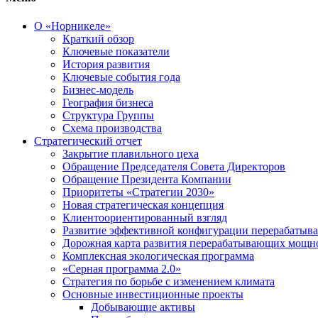
О «Норникеле»
Краткий обзор
Ключевые показатели
История развития
Ключевые события года
Бизнес-модель
География бизнеса
Структура Группы
Схема производства
Стратегический отчет
Закрытие плавильного цеха
Обращение Председателя Совета Директоров
Обращение Президента Компании
Приоритеты «Стратегии 2030»
Новая стратегическая концепция
Клиентоориентированный взгляд
Развитие эффективной конфигурации перерабаты
Дорожная карта развития перерабатывающих мощн
Комплексная экологическая программа
«Серная программа 2.0»
Стратегия по борьбе с изменением климата
Основные инвестиционные проекты
Добывающие активы