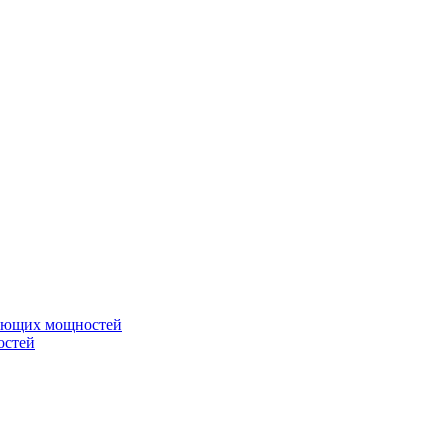
вающих мощностей
остей