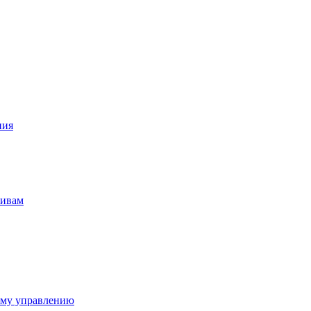
ния
тивам
ому управлению