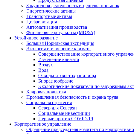
Продуктовая линейка
Закупочная деятельность и цепочка поставок
Энергетические активы
Транспортные активы
Цифровизация
Автоматизация производства
Финансовые результаты (MD&A)
Устойчивое развитие
Большая Норильская экспедиция
Экология и изменение климата
Совершенствование корпоративного управле
Изменение климата
Воздух
Вода
Отходы и хвостохранилища
Биоразнообразие
Экологические показатели по зарубежным ак
Кадровая политика
Промышленная безопасность и охрана труда
Социальная стратегия
Север для Северян
Социальные инвестиции
Первые против COVID‑19
Корпоративное управление
Обращение председателя комитета по корпоративн