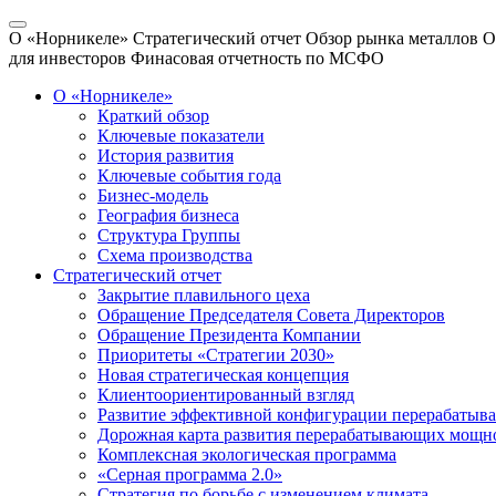
О «Норникеле»
Стратегический отчет
Обзор рынка металлов
О
для инвесторов
Финасовая отчетность по МСФО
О «Норникеле»
Краткий обзор
Ключевые показатели
История развития
Ключевые события года
Бизнес-модель
География бизнеса
Структура Группы
Схема производства
Стратегический отчет
Закрытие плавильного цеха
Обращение Председателя Совета Директоров
Обращение Президента Компании
Приоритеты «Стратегии 2030»
Новая стратегическая концепция
Клиентоориентированный взгляд
Развитие эффективной конфигурации перерабаты
Дорожная карта развития перерабатывающих мощн
Комплексная экологическая программа
«Серная программа 2.0»
Стратегия по борьбе с изменением климата