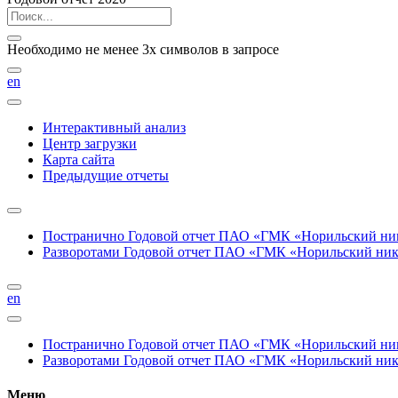
Необходимо не менее 3х символов в запросе
en
Интерактивный анализ
Центр загрузки
Карта сайта
Предыдущие отчеты
Постранично
Годовой отчет ПАО «ГМК «Норильский нике
Разворотами
Годовой отчет ПАО «ГМК «Норильский никел
en
Постранично
Годовой отчет ПАО «ГМК «Норильский нике
Разворотами
Годовой отчет ПАО «ГМК «Норильский никел
Меню