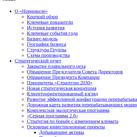
О «Норникеле»
Краткий обзор
Ключевые показатели
История развития
Ключевые события года
Бизнес-модель
География бизнеса
Структура Группы
Схема производства
Стратегический отчет
Закрытие плавильного цеха
Обращение Председателя Совета Директоров
Обращение Президента Компании
Приоритеты «Стратегии 2030»
Новая стратегическая концепция
Клиентоориентированный взгляд
Развитие эффективной конфигурации перерабаты
Дорожная карта развития перерабатывающих мощн
Комплексная экологическая программа
«Серная программа 2.0»
Стратегия по борьбе с изменением климата
Основные инвестиционные проекты
Добывающие активы