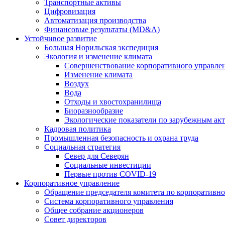
Транспортные активы
Цифровизация
Автоматизация производства
Финансовые результаты (MD&A)
Устойчивое развитие
Большая Норильская экспедиция
Экология и изменение климата
Совершенствование корпоративного управле
Изменение климата
Воздух
Вода
Отходы и хвостохранилища
Биоразнообразие
Экологические показатели по зарубежным ак
Кадровая политика
Промышленная безопасность и охрана труда
Социальная стратегия
Север для Северян
Социальные инвестиции
Первые против COVID‑19
Корпоративное управление
Обращение председателя комитета по корпоративн
Система корпоративного управления
Общее собрание акционеров
Совет директоров