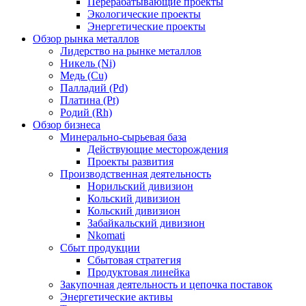
Перерабатывающие проекты
Экологические проекты
Энергетические проекты
Обзор рынка металлов
Лидерство на рынке металлов
Никель (Ni)
Медь (Cu)
Палладий (Pd)
Платина (Pt)
Родий (Rh)
Обзор бизнеса
Минерально-сырьевая база
Действующие месторождения
Проекты развития
Производственная деятельность
Норильский дивизион
Кольский дивизион
Кольский дивизион
Забайкальский дивизион
Nkomati
Сбыт продукции
Сбытовая стратегия
Продуктовая линейка
Закупочная деятельность и цепочка поставок
Энергетические активы