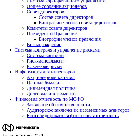
Система корпоративного управления
Общее собрание акционеров
Совет директоров
Состав совета директоров
Биографии членов совета директоров
Комитеты совета директоров
Президент и Правление
Биографии членов правления
Вознаграждение
Система контроля и управление рисками
Система контроля
Риск-менеджмент
Ключевые риски
Информация для инвесторов
Акционерный капитал
Ценные бумаги
Дивидендная политика
Долговые инструменты
Финасовая отчетность по МСФО
Заявление об ответственности
Аудиторское заключение независимых аудиторов
Консолидированная финансовая отчетность
Годовой отчет 2020