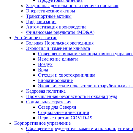
Продуктовая линейка
Закупочная деятельность и цепочка поставок
Энергетические активы
Транспортные активы
Цифровизация
Автоматизация производства
Финансовые результаты (MD&A)
Устойчивое развитие
Большая Норильская экспедиция
Экология и изменение климата
Совершенствование корпоративного управле
Изменение климата
Воздух
Вода
Отходы и хвостохранилища
Биоразнообразие
Экологические показатели по зарубежным ак
Кадровая политика
Промышленная безопасность и охрана труда
Социальная стратегия
Север для Северян
Социальные инвестиции
Первые против COVID‑19
Корпоративное управление
Обращение председателя комитета по корпоративн