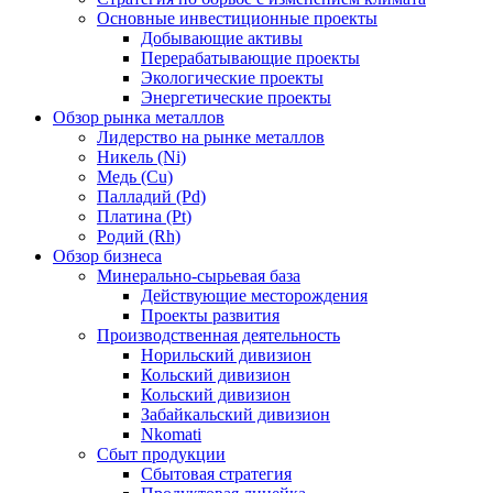
Основные инвестиционные проекты
Добывающие активы
Перерабатывающие проекты
Экологические проекты
Энергетические проекты
Обзор рынка металлов
Лидерство на рынке металлов
Никель (Ni)
Медь (Cu)
Палладий (Pd)
Платина (Pt)
Родий (Rh)
Обзор бизнеса
Минерально-сырьевая база
Действующие месторождения
Проекты развития
Производственная деятельность
Норильский дивизион
Кольский дивизион
Кольский дивизион
Забайкальский дивизион
Nkomati
Сбыт продукции
Сбытовая стратегия