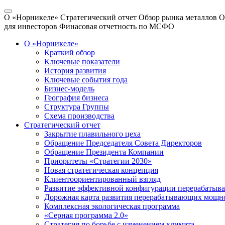
О «Норникеле»
Стратегический отчет
Обзор рынка металлов
О
для инвесторов
Финасовая отчетность по МСФО
О «Норникеле»
Краткий обзор
Ключевые показатели
История развития
Ключевые события года
Бизнес-модель
География бизнеса
Структура Группы
Схема производства
Стратегический отчет
Закрытие плавильного цеха
Обращение Председателя Совета Директоров
Обращение Президента Компании
Приоритеты «Стратегии 2030»
Новая стратегическая концепция
Клиентоориентированный взгляд
Развитие эффективной конфигурации перерабаты
Дорожная карта развития перерабатывающих мощн
Комплексная экологическая программа
«Серная программа 2.0»
Стратегия по борьбе с изменением климата