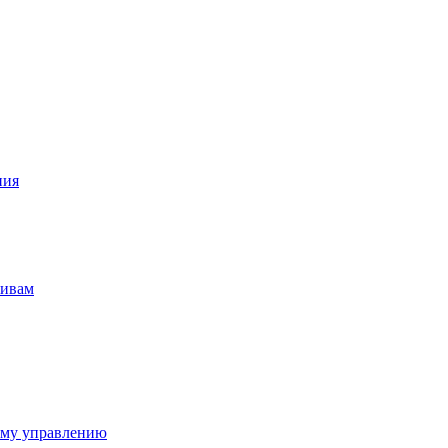
ния
тивам
ому управлению