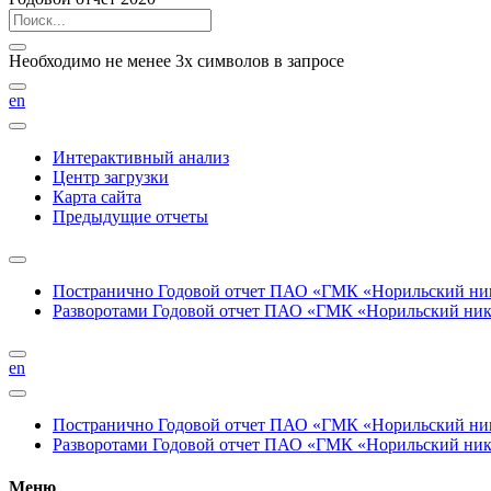
Необходимо не менее 3х символов в запросе
en
Интерактивный анализ
Центр загрузки
Карта сайта
Предыдущие отчеты
Постранично
Годовой отчет ПАО «ГМК «Норильский нике
Разворотами
Годовой отчет ПАО «ГМК «Норильский никел
en
Постранично
Годовой отчет ПАО «ГМК «Норильский нике
Разворотами
Годовой отчет ПАО «ГМК «Норильский никел
Меню