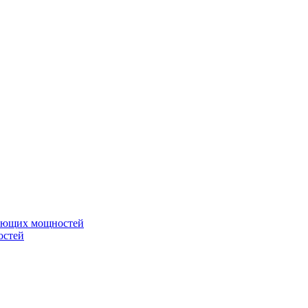
вающих мощностей
остей