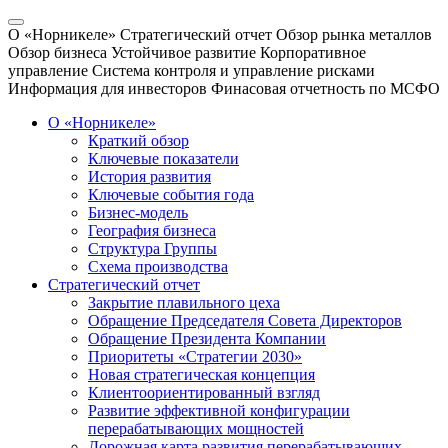
О «Норникеле»
Стратегический отчет
Обзор рынка металлов
Обзор бизнеса
Устойчивое развитие
Корпоративное
управление
Система контроля и управление рисками
Информация для инвесторов
Финасовая отчетность по МСФО
О «Норникеле»
Краткий обзор
Ключевые показатели
История развития
Ключевые события года
Бизнес-модель
География бизнеса
Структура Группы
Схема производства
Стратегический отчет
Закрытие плавильного цеха
Обращение Председателя Совета Директоров
Обращение Президента Компании
Приоритеты «Стратегии 2030»
Новая стратегическая концепция
Клиентоориентированный взгляд
Развитие эффективной конфигурации
перерабатывающих мощностей
Дорожная карта развития перерабатывающих