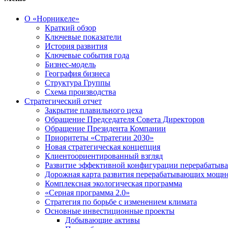
О «Норникеле»
Краткий обзор
Ключевые показатели
История развития
Ключевые события года
Бизнес-модель
География бизнеса
Структура Группы
Схема производства
Стратегический отчет
Закрытие плавильного цеха
Обращение Председателя Совета Директоров
Обращение Президента Компании
Приоритеты «Стратегии 2030»
Новая стратегическая концепция
Клиентоориентированный взгляд
Развитие эффективной конфигурации перерабаты
Дорожная карта развития перерабатывающих мощн
Комплексная экологическая программа
«Серная программа 2.0»
Стратегия по борьбе с изменением климата
Основные инвестиционные проекты
Добывающие активы