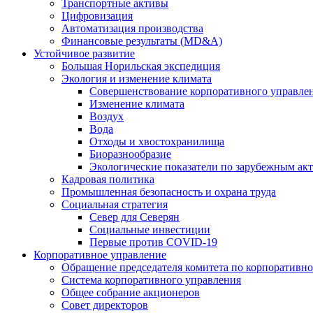
Транспортные активы
Цифровизация
Автоматизация производства
Финансовые результаты (MD&A)
Устойчивое развитие
Большая Норильская экспедиция
Экология и изменение климата
Совершенствование корпоративного управле
Изменение климата
Воздух
Вода
Отходы и хвостохранилища
Биоразнообразие
Экологические показатели по зарубежным ак
Кадровая политика
Промышленная безопасность и охрана труда
Социальная стратегия
Север для Северян
Социальные инвестиции
Первые против COVID‑19
Корпоративное управление
Обращение председателя комитета по корпоративн
Система корпоративного управления
Общее собрание акционеров
Совет директоров