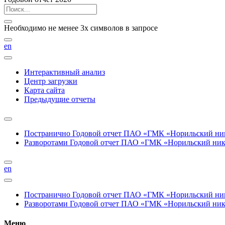
Необходимо не менее 3х символов в запросе
en
Интерактивный анализ
Центр загрузки
Карта сайта
Предыдущие отчеты
Постранично
Годовой отчет ПАО «ГМК «Норильский нике
Разворотами
Годовой отчет ПАО «ГМК «Норильский никел
en
Постранично
Годовой отчет ПАО «ГМК «Норильский нике
Разворотами
Годовой отчет ПАО «ГМК «Норильский никел
Меню