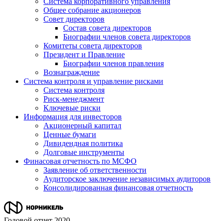
Система корпоративного управления
Общее собрание акционеров
Совет директоров
Состав совета директоров
Биографии членов совета директоров
Комитеты совета директоров
Президент и Правление
Биографии членов правления
Вознаграждение
Система контроля и управление рисками
Система контроля
Риск-менеджмент
Ключевые риски
Информация для инвесторов
Акционерный капитал
Ценные бумаги
Дивидендная политика
Долговые инструменты
Финасовая отчетность по МСФО
Заявление об ответственности
Аудиторское заключение независимых аудиторов
Консолидированная финансовая отчетность
Годовой отчет 2020