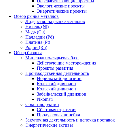
Перерабатывающие проекты
Экологические проекты
Энергетические проекты
Обзор рынка металлов
Лидерство на рынке металлов
Никель (Ni)
Медь (Cu)
Палладий (Pd)
Платина (Pt)
Родий (Rh)
Обзор бизнеса
Минерально-сырьевая база
Действующие месторождения
Проекты развития
Производственная деятельность
Норильский дивизион
Кольский дивизион
Кольский дивизион
Забайкальский дивизион
Nkomati
Сбыт продукции
Сбытовая стратегия
Продуктовая линейка
Закупочная деятельность и цепочка поставок
Энергетические активы