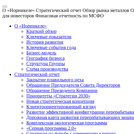
О «Норникеле»
Стратегический отчет
Обзор рынка металлов
О
для инвесторов
Финасовая отчетность по МСФО
О «Норникеле»
Краткий обзор
Ключевые показатели
История развития
Ключевые события года
Бизнес-модель
География бизнеса
Структура Группы
Схема производства
Стратегический отчет
Закрытие плавильного цеха
Обращение Председателя Совета Директоров
Обращение Президента Компании
Приоритеты «Стратегии 2030»
Новая стратегическая концепция
Клиентоориентированный взгляд
Развитие эффективной конфигурации перерабаты
Дорожная карта развития перерабатывающих мощн
Комплексная экологическая программа
«Серная программа 2.0»
Стратегия по борьбе с изменением климата