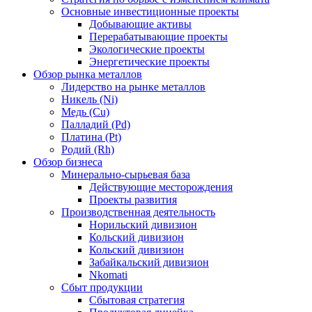
Основные инвестиционные проекты
Добывающие активы
Перерабатывающие проекты
Экологические проекты
Энергетические проекты
Обзор рынка металлов
Лидерство на рынке металлов
Никель (Ni)
Медь (Cu)
Палладий (Pd)
Платина (Pt)
Родий (Rh)
Обзор бизнеса
Минерально-сырьевая база
Действующие месторождения
Проекты развития
Производственная деятельность
Норильский дивизион
Кольский дивизион
Кольский дивизион
Забайкальский дивизион
Nkomati
Сбыт продукции
Сбытовая стратегия