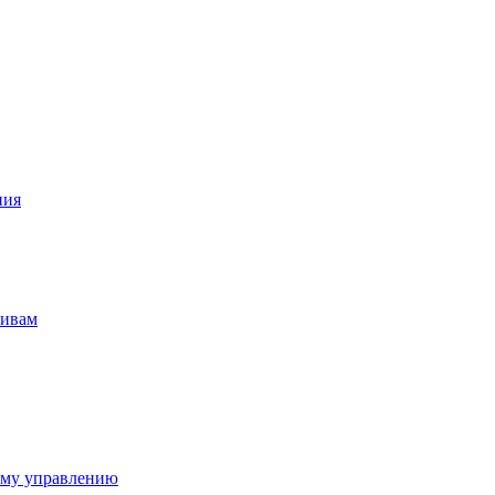
ния
тивам
ому управлению