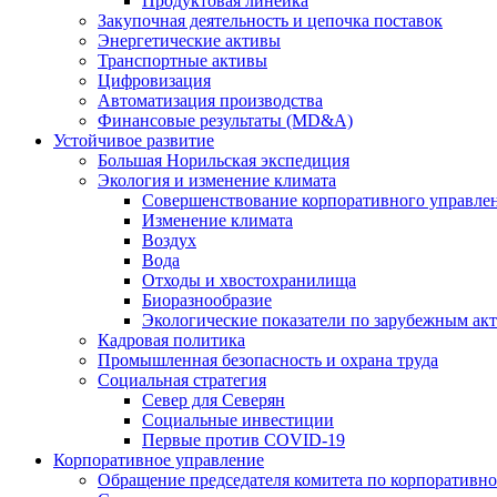
Продуктовая линейка
Закупочная деятельность и цепочка поставок
Энергетические активы
Транспортные активы
Цифровизация
Автоматизация производства
Финансовые результаты (MD&A)
Устойчивое развитие
Большая Норильская экспедиция
Экология и изменение климата
Совершенствование корпоративного управле
Изменение климата
Воздух
Вода
Отходы и хвостохранилища
Биоразнообразие
Экологические показатели по зарубежным ак
Кадровая политика
Промышленная безопасность и охрана труда
Социальная стратегия
Север для Северян
Социальные инвестиции
Первые против COVID‑19
Корпоративное управление
Обращение председателя комитета по корпоративн