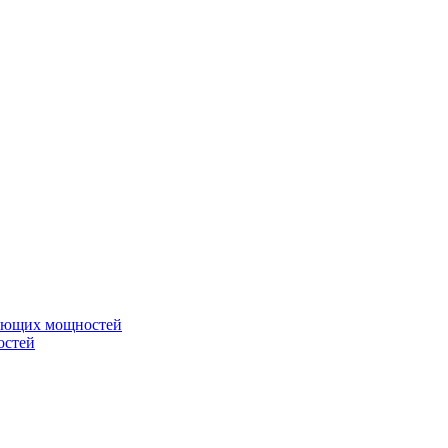
вающих мощностей
остей