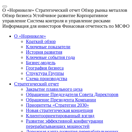
О «Норникеле»
Стратегический отчет
Обзор рынка металлов
Обзор бизнеса
Устойчивое развитие
Корпоративное
управление
Система контроля и управление рисками
Информация для инвесторов
Финасовая отчетность по МСФО
О «Норникеле»
Краткий обзор
Ключевые показатели
История развития
Ключевые события года
Бизнес-модель
География бизнеса
Структура Группы
Схема производства
Стратегический отчет
Закрытие плавильного цеха
Обращение Председателя Совета Директоров
Обращение Президента Компании
Приоритеты «Стратегии 2030»
Новая стратегическая концепция
Клиентоориентированный взгляд
Развитие эффективной конфигурации
перерабатывающих мощностей
Дорожная карта развития перерабатывающих