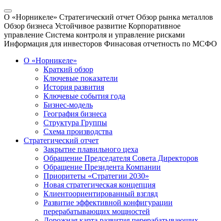
О «Норникеле»
Стратегический отчет
Обзор рынка металлов
Обзор бизнеса
Устойчивое развитие
Корпоративное
управление
Система контроля и управление рисками
Информация для инвесторов
Финасовая отчетность по МСФО
О «Норникеле»
Краткий обзор
Ключевые показатели
История развития
Ключевые события года
Бизнес-модель
География бизнеса
Структура Группы
Схема производства
Стратегический отчет
Закрытие плавильного цеха
Обращение Председателя Совета Директоров
Обращение Президента Компании
Приоритеты «Стратегии 2030»
Новая стратегическая концепция
Клиентоориентированный взгляд
Развитие эффективной конфигурации
перерабатывающих мощностей
Дорожная карта развития перерабатывающих