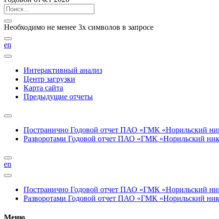
Необходимо не менее 3х символов в запросе
en
Интерактивный анализ
Центр загрузки
Карта сайта
Предыдущие отчеты
Постранично
Годовой отчет ПАО «ГМК «Норильский нике
Разворотами
Годовой отчет ПАО «ГМК «Норильский никел
en
Постранично
Годовой отчет ПАО «ГМК «Норильский нике
Разворотами
Годовой отчет ПАО «ГМК «Норильский никел
Меню