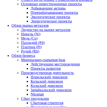
Основные инвестиционные проекты
Добывающие активы
Перерабатывающие проекты
Экологические проекты
Энергетические проекты
Обзор рынка металлов
Лидерство на рынке металлов
Никель (Ni)
Медь (Cu)
Палладий (Pd)
Платина (Pt)
Родий (Rh)
Обзор бизнеса
Минерально-сырьевая база
Действующие месторождения
Проекты развития
Производственная деятельность
Норильский дивизион
Кольский дивизион
Кольский дивизион
Забайкальский дивизион
Nkomati
Сбыт продукции
Сбытовая стратегия