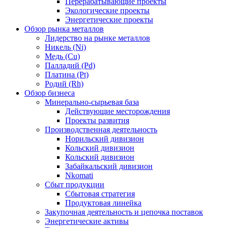
Перерабатывающие проекты
Экологические проекты
Энергетические проекты
Обзор рынка металлов
Лидерство на рынке металлов
Никель (Ni)
Медь (Cu)
Палладий (Pd)
Платина (Pt)
Родий (Rh)
Обзор бизнеса
Минерально-сырьевая база
Действующие месторождения
Проекты развития
Производственная деятельность
Норильский дивизион
Кольский дивизион
Кольский дивизион
Забайкальский дивизион
Nkomati
Сбыт продукции
Сбытовая стратегия
Продуктовая линейка
Закупочная деятельность и цепочка поставок
Энергетические активы