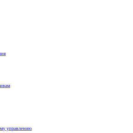
ния
тивам
ому управлению