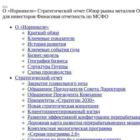
О «Норникеле»
Стратегический отчет
Обзор рынка металлов
О
для инвесторов
Финасовая отчетность по МСФО
О «Норникеле»
Краткий обзор
Ключевые показатели
История развития
Ключевые события года
Бизнес-модель
География бизнеса
Структура Группы
Схема производства
Стратегический отчет
Закрытие плавильного цеха
Обращение Председателя Совета Директоров
Обращение Президента Компании
Приоритеты «Стратегии 2030»
Новая стратегическая концепция
Клиентоориентированный взгляд
Развитие эффективной конфигурации перерабаты
Дорожная карта развития перерабатывающих мощн
Комплексная экологическая программа
«Серная программа 2.0»
Стратегия по борьбе с изменением климата