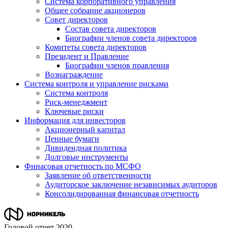
Система корпоративного управления
Общее собрание акционеров
Совет директоров
Состав совета директоров
Биографии членов совета директоров
Комитеты совета директоров
Президент и Правление
Биографии членов правления
Вознаграждение
Система контроля и управление рисками
Система контроля
Риск-менеджмент
Ключевые риски
Информация для инвесторов
Акционерный капитал
Ценные бумаги
Дивидендная политика
Долговые инструменты
Финасовая отчетность по МСФО
Заявление об ответственности
Аудиторское заключение независимых аудиторов
Консолидированная финансовая отчетность
Годовой отчет 2020