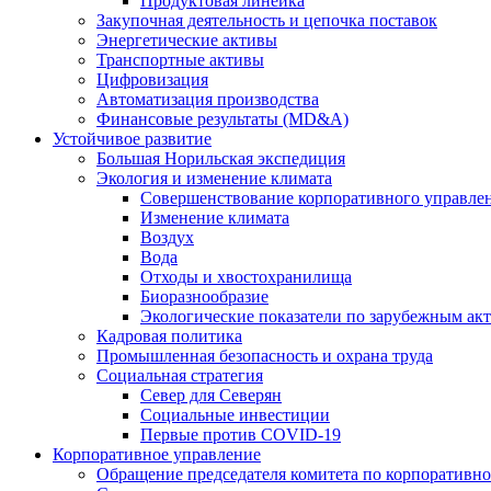
Продуктовая линейка
Закупочная деятельность и цепочка поставок
Энергетические активы
Транспортные активы
Цифровизация
Автоматизация производства
Финансовые результаты (MD&A)
Устойчивое развитие
Большая Норильская экспедиция
Экология и изменение климата
Совершенствование корпоративного управле
Изменение климата
Воздух
Вода
Отходы и хвостохранилища
Биоразнообразие
Экологические показатели по зарубежным ак
Кадровая политика
Промышленная безопасность и охрана труда
Социальная стратегия
Север для Северян
Социальные инвестиции
Первые против COVID‑19
Корпоративное управление
Обращение председателя комитета по корпоративн