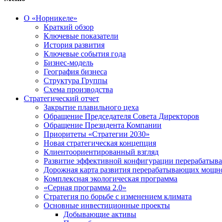
О «Норникеле»
Краткий обзор
Ключевые показатели
История развития
Ключевые события года
Бизнес-модель
География бизнеса
Структура Группы
Схема производства
Стратегический отчет
Закрытие плавильного цеха
Обращение Председателя Совета Директоров
Обращение Президента Компании
Приоритеты «Стратегии 2030»
Новая стратегическая концепция
Клиентоориентированный взгляд
Развитие эффективной конфигурации перерабаты
Дорожная карта развития перерабатывающих мощн
Комплексная экологическая программа
«Серная программа 2.0»
Стратегия по борьбе с изменением климата
Основные инвестиционные проекты
Добывающие активы