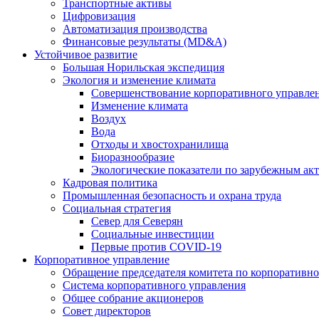
Транспортные активы
Цифровизация
Автоматизация производства
Финансовые результаты (MD&A)
Устойчивое развитие
Большая Норильская экспедиция
Экология и изменение климата
Совершенствование корпоративного управле
Изменение климата
Воздух
Вода
Отходы и хвостохранилища
Биоразнообразие
Экологические показатели по зарубежным ак
Кадровая политика
Промышленная безопасность и охрана труда
Социальная стратегия
Север для Северян
Социальные инвестиции
Первые против COVID‑19
Корпоративное управление
Обращение председателя комитета по корпоративн
Система корпоративного управления
Общее собрание акционеров
Совет директоров