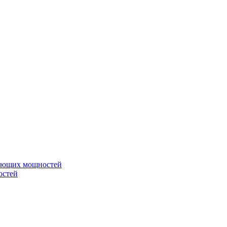
вающих мощностей
остей