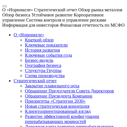
О «Норникеле»
Стратегический отчет
Обзор рынка металлов
Обзор бизнеса
Устойчивое развитие
Корпоративное
управление
Система контроля и управление рисками
Информация для инвесторов
Финасовая отчетность по МСФО
О «Норникеле»
Краткий обзор
Ключевые показатели
История развития
Ключевые события года
Бизнес-модель
География бизнеса
Структура Группы
Схема производства
Стратегический отчет
Закрытие плавильного цеха
Обращение Председателя Совета Директоров
Обращение Президента Компании
Приоритеты «Стратегии 2030»
Новая стратегическая концепция
Клиентоориентированный взгляд
Развитие эффективной конфигурации
перерабатывающих мощностей
Дорожная карта развития перерабатывающих