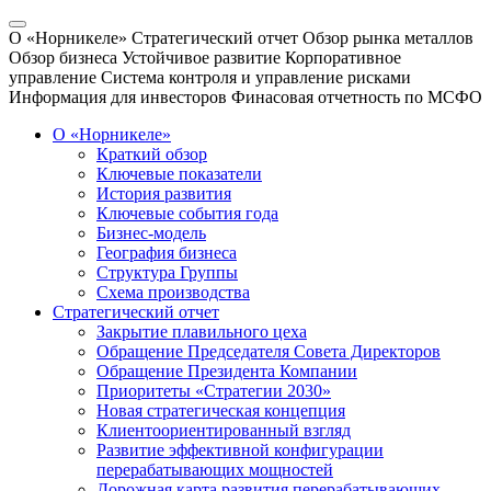
О «Норникеле»
Стратегический отчет
Обзор рынка металлов
Обзор бизнеса
Устойчивое развитие
Корпоративное
управление
Система контроля и управление рисками
Информация для инвесторов
Финасовая отчетность по МСФО
О «Норникеле»
Краткий обзор
Ключевые показатели
История развития
Ключевые события года
Бизнес-модель
География бизнеса
Структура Группы
Схема производства
Стратегический отчет
Закрытие плавильного цеха
Обращение Председателя Совета Директоров
Обращение Президента Компании
Приоритеты «Стратегии 2030»
Новая стратегическая концепция
Клиентоориентированный взгляд
Развитие эффективной конфигурации
перерабатывающих мощностей
Дорожная карта развития перерабатывающих