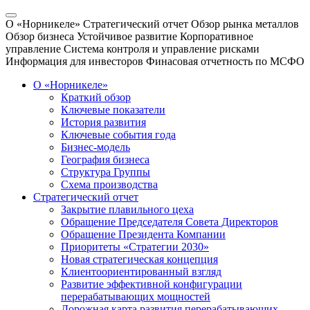
О «Норникеле»
Стратегический отчет
Обзор рынка металлов
Обзор бизнеса
Устойчивое развитие
Корпоративное
управление
Система контроля и управление рисками
Информация для инвесторов
Финасовая отчетность по МСФО
О «Норникеле»
Краткий обзор
Ключевые показатели
История развития
Ключевые события года
Бизнес-модель
География бизнеса
Структура Группы
Схема производства
Стратегический отчет
Закрытие плавильного цеха
Обращение Председателя Совета Директоров
Обращение Президента Компании
Приоритеты «Стратегии 2030»
Новая стратегическая концепция
Клиентоориентированный взгляд
Развитие эффективной конфигурации
перерабатывающих мощностей
Дорожная карта развития перерабатывающих