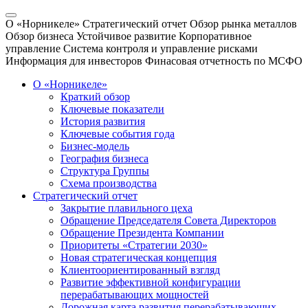
О «Норникеле»
Стратегический отчет
Обзор рынка металлов
Обзор бизнеса
Устойчивое развитие
Корпоративное
управление
Система контроля и управление рисками
Информация для инвесторов
Финасовая отчетность по МСФО
О «Норникеле»
Краткий обзор
Ключевые показатели
История развития
Ключевые события года
Бизнес-модель
География бизнеса
Структура Группы
Схема производства
Стратегический отчет
Закрытие плавильного цеха
Обращение Председателя Совета Директоров
Обращение Президента Компании
Приоритеты «Стратегии 2030»
Новая стратегическая концепция
Клиентоориентированный взгляд
Развитие эффективной конфигурации
перерабатывающих мощностей
Дорожная карта развития перерабатывающих