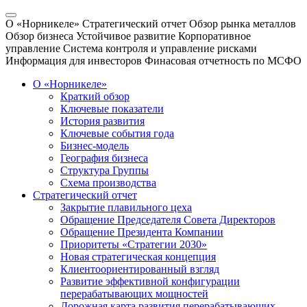
О «Норникеле»
Стратегический отчет
Обзор рынка металлов
Обзор бизнеса
Устойчивое развитие
Корпоративное
управление
Система контроля и управление рисками
Информация для инвесторов
Финасовая отчетность по МСФО
О «Норникеле»
Краткий обзор
Ключевые показатели
История развития
Ключевые события года
Бизнес-модель
География бизнеса
Структура Группы
Схема производства
Стратегический отчет
Закрытие плавильного цеха
Обращение Председателя Совета Директоров
Обращение Президента Компании
Приоритеты «Стратегии 2030»
Новая стратегическая концепция
Клиентоориентированный взгляд
Развитие эффективной конфигурации
перерабатывающих мощностей
Дорожная карта развития перерабатывающих