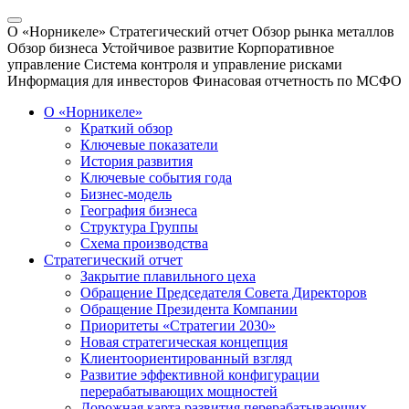
О «Норникеле»
Стратегический отчет
Обзор рынка металлов
Обзор бизнеса
Устойчивое развитие
Корпоративное
управление
Система контроля и управление рисками
Информация для инвесторов
Финасовая отчетность по МСФО
О «Норникеле»
Краткий обзор
Ключевые показатели
История развития
Ключевые события года
Бизнес-модель
География бизнеса
Структура Группы
Схема производства
Стратегический отчет
Закрытие плавильного цеха
Обращение Председателя Совета Директоров
Обращение Президента Компании
Приоритеты «Стратегии 2030»
Новая стратегическая концепция
Клиентоориентированный взгляд
Развитие эффективной конфигурации
перерабатывающих мощностей
Дорожная карта развития перерабатывающих