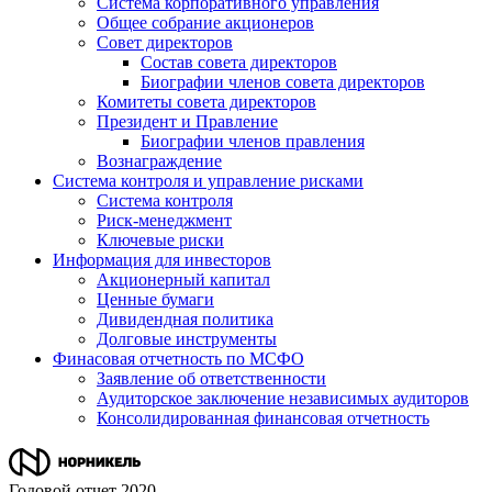
Система корпоративного управления
Общее собрание акционеров
Совет директоров
Состав совета директоров
Биографии членов совета директоров
Комитеты совета директоров
Президент и Правление
Биографии членов правления
Вознаграждение
Система контроля и управление рисками
Система контроля
Риск-менеджмент
Ключевые риски
Информация для инвесторов
Акционерный капитал
Ценные бумаги
Дивидендная политика
Долговые инструменты
Финасовая отчетность по МСФО
Заявление об ответственности
Аудиторское заключение независимых аудиторов
Консолидированная финансовая отчетность
Годовой отчет 2020