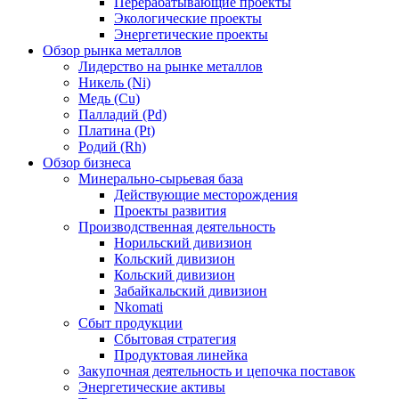
Перерабатывающие проекты
Экологические проекты
Энергетические проекты
Обзор рынка металлов
Лидерство на рынке металлов
Никель (Ni)
Медь (Cu)
Палладий (Pd)
Платина (Pt)
Родий (Rh)
Обзор бизнеса
Минерально-сырьевая база
Действующие месторождения
Проекты развития
Производственная деятельность
Норильский дивизион
Кольский дивизион
Кольский дивизион
Забайкальский дивизион
Nkomati
Сбыт продукции
Сбытовая стратегия
Продуктовая линейка
Закупочная деятельность и цепочка поставок
Энергетические активы