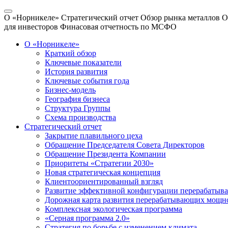
О «Норникеле»
Стратегический отчет
Обзор рынка металлов
О
для инвесторов
Финасовая отчетность по МСФО
О «Норникеле»
Краткий обзор
Ключевые показатели
История развития
Ключевые события года
Бизнес-модель
География бизнеса
Структура Группы
Схема производства
Стратегический отчет
Закрытие плавильного цеха
Обращение Председателя Совета Директоров
Обращение Президента Компании
Приоритеты «Стратегии 2030»
Новая стратегическая концепция
Клиентоориентированный взгляд
Развитие эффективной конфигурации перерабаты
Дорожная карта развития перерабатывающих мощн
Комплексная экологическая программа
«Серная программа 2.0»
Стратегия по борьбе с изменением климата