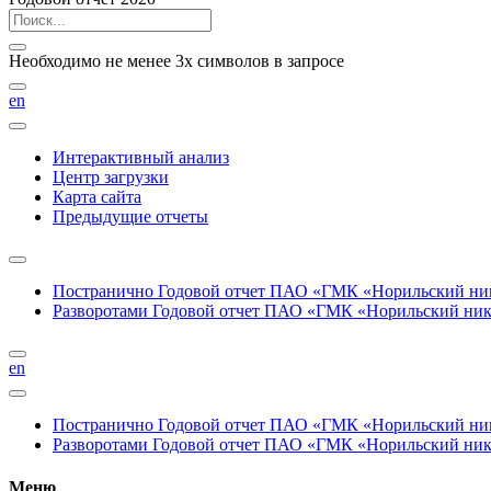
Необходимо не менее 3х символов в запросе
en
Интерактивный анализ
Центр загрузки
Карта сайта
Предыдущие отчеты
Постранично
Годовой отчет ПАО «ГМК «Норильский нике
Разворотами
Годовой отчет ПАО «ГМК «Норильский никел
en
Постранично
Годовой отчет ПАО «ГМК «Норильский нике
Разворотами
Годовой отчет ПАО «ГМК «Норильский никел
Меню