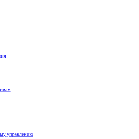
ния
тивам
ому управлению