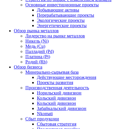
Основные инвестиционные проекты
Добывающие активы
Перерабатывающие проекты
Экологические проекты
Энергетические проекты
Обзор рынка металлов
Лидерство на рынке металлов
Никель (Ni)
Медь (Cu)
Палладий (Pd)
Платина (Pt)
Родий (Rh)
Обзор бизнеса
Минерально-сырьевая база
Действующие месторождения
Проекты развития
Производственная деятельность
Норильский дивизион
Кольский дивизион
Кольский дивизион
Забайкальский дивизион
Nkomati
Сбыт продукции
Сбытовая стратегия