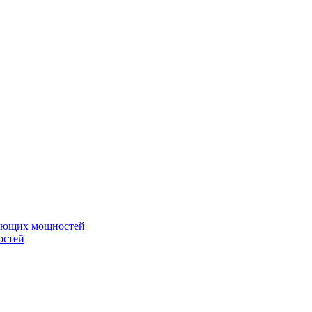
вающих мощностей
остей