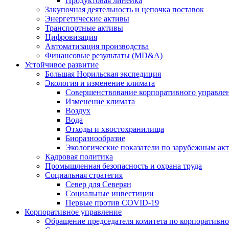
Продуктовая линейка
Закупочная деятельность и цепочка поставок
Энергетические активы
Транспортные активы
Цифровизация
Автоматизация производства
Финансовые результаты (MD&A)
Устойчивое развитие
Большая Норильская экспедиция
Экология и изменение климата
Совершенствование корпоративного управле
Изменение климата
Воздух
Вода
Отходы и хвостохранилища
Биоразнообразие
Экологические показатели по зарубежным ак
Кадровая политика
Промышленная безопасность и охрана труда
Социальная стратегия
Север для Северян
Социальные инвестиции
Первые против COVID‑19
Корпоративное управление
Обращение председателя комитета по корпоративн