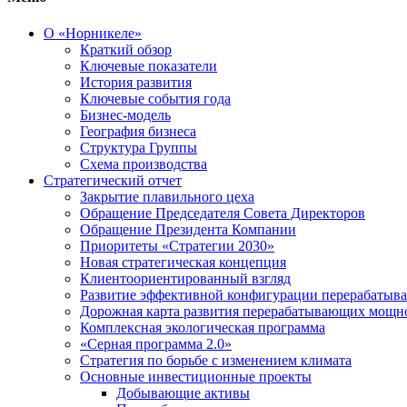
О «Норникеле»
Краткий обзор
Ключевые показатели
История развития
Ключевые события года
Бизнес-модель
География бизнеса
Структура Группы
Схема производства
Стратегический отчет
Закрытие плавильного цеха
Обращение Председателя Совета Директоров
Обращение Президента Компании
Приоритеты «Стратегии 2030»
Новая стратегическая концепция
Клиентоориентированный взгляд
Развитие эффективной конфигурации перерабаты
Дорожная карта развития перерабатывающих мощн
Комплексная экологическая программа
«Серная программа 2.0»
Стратегия по борьбе с изменением климата
Основные инвестиционные проекты
Добывающие активы