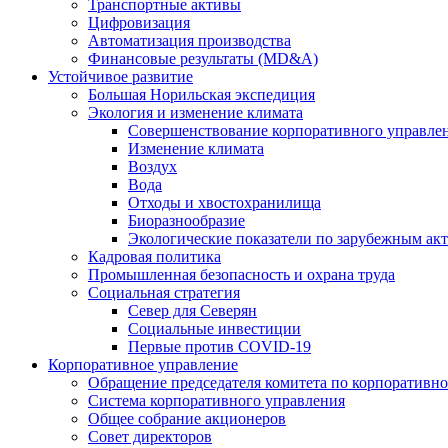
Транспортные активы
Цифровизация
Автоматизация производства
Финансовые результаты (MD&A)
Устойчивое развитие
Большая Норильская экспедиция
Экология и изменение климата
Совершенствование корпоративного управле
Изменение климата
Воздух
Вода
Отходы и хвостохранилища
Биоразнообразие
Экологические показатели по зарубежным ак
Кадровая политика
Промышленная безопасность и охрана труда
Социальная стратегия
Север для Северян
Социальные инвестиции
Первые против COVID‑19
Корпоративное управление
Обращение председателя комитета по корпоративн
Система корпоративного управления
Общее собрание акционеров
Совет директоров