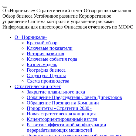
О «Норникеле»
Стратегический отчет
Обзор рынка металлов
Обзор бизнеса
Устойчивое развитие
Корпоративное
управление
Система контроля и управление рисками
Информация для инвесторов
Финасовая отчетность по МСФО
О «Норникеле»
Краткий обзор
Ключевые показатели
История развития
Ключевые события года
Бизнес-модель
География бизнеса
Структура Группы
Схема производства
Стратегический отчет
Закрытие плавильного цеха
Обращение Председателя Совета Директоров
Обращение Президента Компании
Приоритеты «Стратегии 2030»
Новая стратегическая концепция
Клиентоориентированный взгляд
Развитие эффективной конфигурации
перерабатывающих мощностей
Дорожная карта развития перерабатывающих