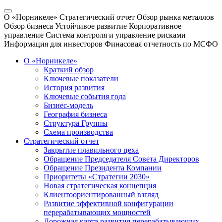
О «Норникеле»
Стратегический отчет
Обзор рынка металлов
Обзор бизнеса
Устойчивое развитие
Корпоративное
управление
Система контроля и управление рисками
Информация для инвесторов
Финасовая отчетность по МСФО
О «Норникеле»
Краткий обзор
Ключевые показатели
История развития
Ключевые события года
Бизнес-модель
География бизнеса
Структура Группы
Схема производства
Стратегический отчет
Закрытие плавильного цеха
Обращение Председателя Совета Директоров
Обращение Президента Компании
Приоритеты «Стратегии 2030»
Новая стратегическая концепция
Клиентоориентированный взгляд
Развитие эффективной конфигурации
перерабатывающих мощностей
Дорожная карта развития перерабатывающих