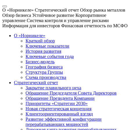
О «Норникеле»
Стратегический отчет
Обзор рынка металлов
Обзор бизнеса
Устойчивое развитие
Корпоративное
управление
Система контроля и управление рисками
Информация для инвесторов
Финасовая отчетность по МСФО
О «Норникеле»
Краткий обзор
Ключевые показатели
История развития
Ключевые события года
Бизнес-модель
География бизнеса
Структура Группы
Схема производства
Стратегический отчет
Закрытие плавильного цеха
Обращение Председателя Совета Директоров
Обращение Президента Компании
Приоритеты «Стратегии 2030»
Новая стратегическая концепция
Клиентоориентированный взгляд
Развитие эффективной конфигурации
перерабатывающих мощностей
Дорожная карта развития перерабатывающих