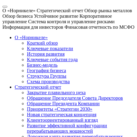
О «Норникеле»
Стратегический отчет
Обзор рынка металлов
Обзор бизнеса
Устойчивое развитие
Корпоративное
управление
Система контроля и управление рисками
Информация для инвесторов
Финасовая отчетность по МСФО
О «Норникеле»
Краткий обзор
Ключевые показатели
История развития
Ключевые события года
Бизнес-модель
География бизнеса
Структура Группы
Схема производства
Стратегический отчет
Закрытие плавильного цеха
Обращение Председателя Совета Директоров
Обращение Президента Компании
Приоритеты «Стратегии 2030»
Новая стратегическая концепция
Клиентоориентированный взгляд
Развитие эффективной конфигурации
перерабатывающих мощностей
Дорожная карта развития перерабатывающих