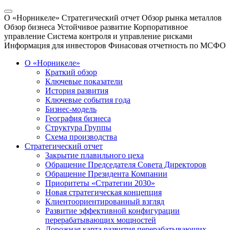
О «Норникеле»
Стратегический отчет
Обзор рынка металлов
Обзор бизнеса
Устойчивое развитие
Корпоративное
управление
Система контроля и управление рисками
Информация для инвесторов
Финасовая отчетность по МСФО
О «Норникеле»
Краткий обзор
Ключевые показатели
История развития
Ключевые события года
Бизнес-модель
География бизнеса
Структура Группы
Схема производства
Стратегический отчет
Закрытие плавильного цеха
Обращение Председателя Совета Директоров
Обращение Президента Компании
Приоритеты «Стратегии 2030»
Новая стратегическая концепция
Клиентоориентированный взгляд
Развитие эффективной конфигурации
перерабатывающих мощностей
Дорожная карта развития перерабатывающих