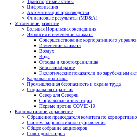
Транспортные активы
Цифровизация
Автоматизация производства
Финансовые результаты (MD&A)
Устойчивое развитие
Большая Норильская экспедиция
Экология и изменение климата
Совершенствование корпоративного управле
Изменение климата
Воздух
Вода
Отходы и хвостохранилища
Биоразнообразие
Экологические показатели по зарубежным ак
Кадровая политика
Промышленная безопасность и охрана труда
Социальная стратегия
Север для Северян
Социальные инвестиции
Первые против COVID‑19
Корпоративное управление
Обращение председателя комитета по корпоративн
Система корпоративного управления
Общее собрание акционеров
Совет директоров