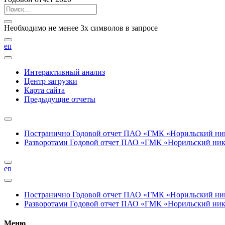
Необходимо не менее 3х символов в запросе
en
Интерактивный анализ
Центр загрузки
Карта сайта
Предыдущие отчеты
Постранично
Годовой отчет ПАО «ГМК «Норильский нике
Разворотами
Годовой отчет ПАО «ГМК «Норильский никел
en
Постранично
Годовой отчет ПАО «ГМК «Норильский нике
Разворотами
Годовой отчет ПАО «ГМК «Норильский никел
Меню