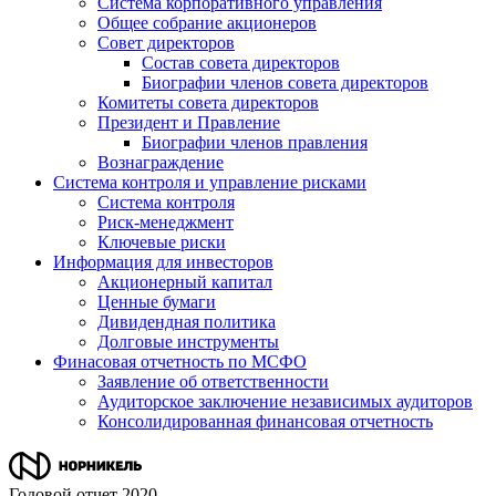
Система корпоративного управления
Общее собрание акционеров
Совет директоров
Состав совета директоров
Биографии членов совета директоров
Комитеты совета директоров
Президент и Правление
Биографии членов правления
Вознаграждение
Система контроля и управление рисками
Система контроля
Риск-менеджмент
Ключевые риски
Информация для инвесторов
Акционерный капитал
Ценные бумаги
Дивидендная политика
Долговые инструменты
Финасовая отчетность по МСФО
Заявление об ответственности
Аудиторское заключение независимых аудиторов
Консолидированная финансовая отчетность
Годовой отчет 2020