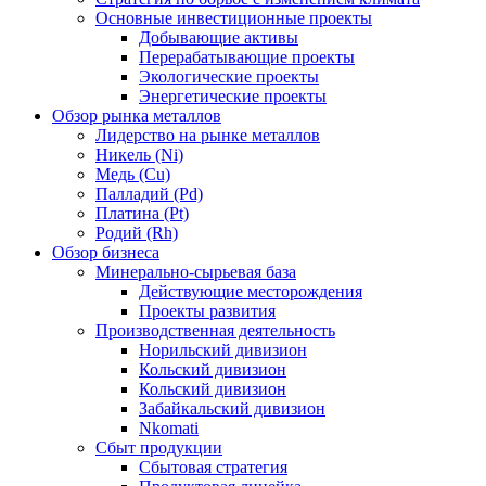
Основные инвестиционные проекты
Добывающие активы
Перерабатывающие проекты
Экологические проекты
Энергетические проекты
Обзор рынка металлов
Лидерство на рынке металлов
Никель (Ni)
Медь (Cu)
Палладий (Pd)
Платина (Pt)
Родий (Rh)
Обзор бизнеса
Минерально-сырьевая база
Действующие месторождения
Проекты развития
Производственная деятельность
Норильский дивизион
Кольский дивизион
Кольский дивизион
Забайкальский дивизион
Nkomati
Сбыт продукции
Сбытовая стратегия