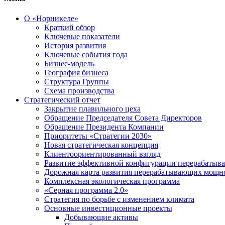
О «Норникеле»
Краткий обзор
Ключевые показатели
История развития
Ключевые события года
Бизнес-модель
География бизнеса
Структура Группы
Схема производства
Стратегический отчет
Закрытие плавильного цеха
Обращение Председателя Совета Директоров
Обращение Президента Компании
Приоритеты «Стратегии 2030»
Новая стратегическая концепция
Клиентоориентированный взгляд
Развитие эффективной конфигурации перерабаты
Дорожная карта развития перерабатывающих мощн
Комплексная экологическая программа
«Серная программа 2.0»
Стратегия по борьбе с изменением климата
Основные инвестиционные проекты
Добывающие активы