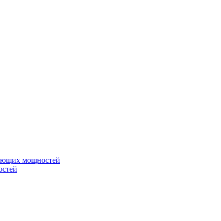
вающих мощностей
остей