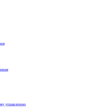
ния
тивам
ому управлению