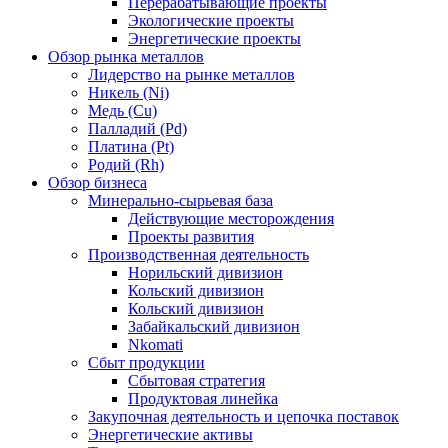
Перерабатывающие проекты
Экологические проекты
Энергетические проекты
Обзор рынка металлов
Лидерство на рынке металлов
Никель (Ni)
Медь (Cu)
Палладий (Pd)
Платина (Pt)
Родий (Rh)
Обзор бизнеса
Минерально-сырьевая база
Действующие месторождения
Проекты развития
Производственная деятельность
Норильский дивизион
Кольский дивизион
Кольский дивизион
Забайкальский дивизион
Nkomati
Сбыт продукции
Сбытовая стратегия
Продуктовая линейка
Закупочная деятельность и цепочка поставок
Энергетические активы