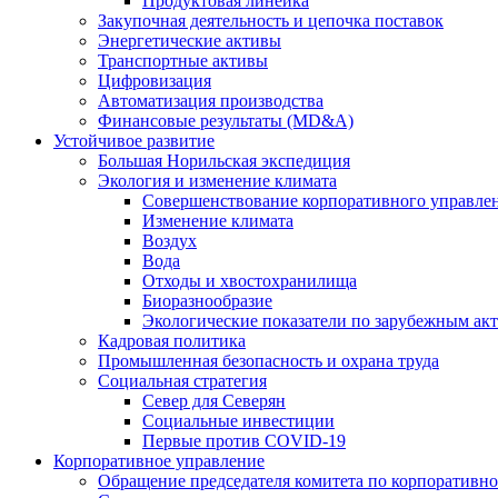
Продуктовая линейка
Закупочная деятельность и цепочка поставок
Энергетические активы
Транспортные активы
Цифровизация
Автоматизация производства
Финансовые результаты (MD&A)
Устойчивое развитие
Большая Норильская экспедиция
Экология и изменение климата
Совершенствование корпоративного управле
Изменение климата
Воздух
Вода
Отходы и хвостохранилища
Биоразнообразие
Экологические показатели по зарубежным ак
Кадровая политика
Промышленная безопасность и охрана труда
Социальная стратегия
Север для Северян
Социальные инвестиции
Первые против COVID‑19
Корпоративное управление
Обращение председателя комитета по корпоративн