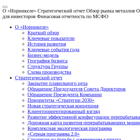
О «Норникеле»
Стратегический отчет
Обзор рынка металлов
О
для инвесторов
Финасовая отчетность по МСФО
О «Норникеле»
Краткий обзор
Ключевые показатели
История развития
Ключевые события года
Бизнес-модель
География бизнеса
Структура Группы
Схема производства
Стратегический отчет
Закрытие плавильного цеха
Обращение Председателя Совета Директоров
Обращение Президента Компании
Приоритеты «Стратегии 2030»
Новая стратегическая концепция
Клиентоориентированный взгляд
Развитие эффективной конфигурации перерабаты
Дорожная карта развития перерабатывающих мощн
Комплексная экологическая программа
«Серная программа 2.0»
Стратегия по борьбе с изменением климата