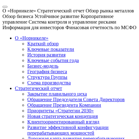
О «Норникеле»
Стратегический отчет
Обзор рынка металлов
Обзор бизнеса
Устойчивое развитие
Корпоративное
управление
Система контроля и управление рисками
Информация для инвесторов
Финасовая отчетность по МСФО
О «Норникеле»
Краткий обзор
Ключевые показатели
История развития
Ключевые события года
Бизнес-модель
География бизнеса
Структура Группы
Схема производства
Стратегический отчет
Закрытие плавильного цеха
Обращение Председателя Совета Директоров
Обращение Президента Компании
Приоритеты «Стратегии 2030»
Новая стратегическая концепция
Клиентоориентированный взгляд
Развитие эффективной конфигурации
перерабатывающих мощностей
Дорожная карта развития перерабатывающих