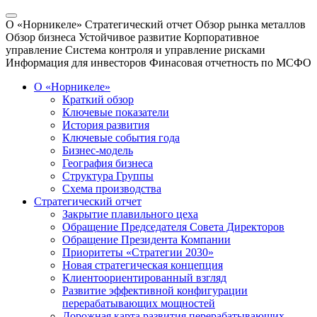
О «Норникеле»
Стратегический отчет
Обзор рынка металлов
Обзор бизнеса
Устойчивое развитие
Корпоративное
управление
Система контроля и управление рисками
Информация для инвесторов
Финасовая отчетность по МСФО
О «Норникеле»
Краткий обзор
Ключевые показатели
История развития
Ключевые события года
Бизнес-модель
География бизнеса
Структура Группы
Схема производства
Стратегический отчет
Закрытие плавильного цеха
Обращение Председателя Совета Директоров
Обращение Президента Компании
Приоритеты «Стратегии 2030»
Новая стратегическая концепция
Клиентоориентированный взгляд
Развитие эффективной конфигурации
перерабатывающих мощностей
Дорожная карта развития перерабатывающих