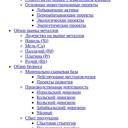
Основные инвестиционные проекты
Добывающие активы
Перерабатывающие проекты
Экологические проекты
Энергетические проекты
Обзор рынка металлов
Лидерство на рынке металлов
Никель (Ni)
Медь (Cu)
Палладий (Pd)
Платина (Pt)
Родий (Rh)
Обзор бизнеса
Минерально-сырьевая база
Действующие месторождения
Проекты развития
Производственная деятельность
Норильский дивизион
Кольский дивизион
Кольский дивизион
Забайкальский дивизион
Nkomati
Сбыт продукции
Сбытовая стратегия