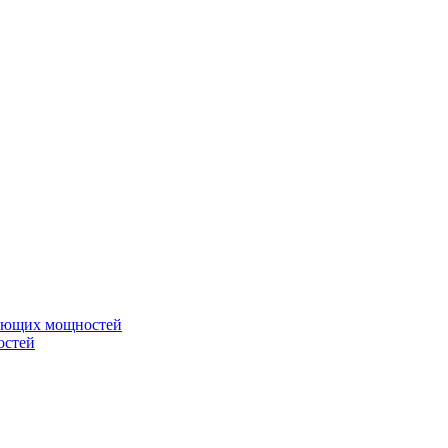
вающих мощностей
остей