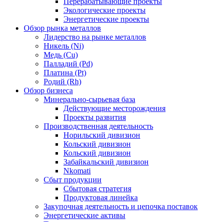
Перерабатывающие проекты
Экологические проекты
Энергетические проекты
Обзор рынка металлов
Лидерство на рынке металлов
Никель (Ni)
Медь (Cu)
Палладий (Pd)
Платина (Pt)
Родий (Rh)
Обзор бизнеса
Минерально-сырьевая база
Действующие месторождения
Проекты развития
Производственная деятельность
Норильский дивизион
Кольский дивизион
Кольский дивизион
Забайкальский дивизион
Nkomati
Сбыт продукции
Сбытовая стратегия
Продуктовая линейка
Закупочная деятельность и цепочка поставок
Энергетические активы