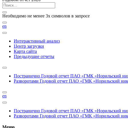
Необходимо не менее 3х символов в запросе
en
Интерактивный анализ
Центр загрузки
Карта сайта
Предыдущие отчеты
Постранично
Годовой отчет ПАО «ГМК «Норильский нике
Разворотами
Годовой отчет ПАО «ГМК «Норильский никел
en
Постранично
Годовой отчет ПАО «ГМК «Норильский нике
Разворотами
Годовой отчет ПАО «ГМК «Норильский никел
Меню