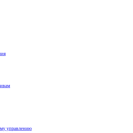
ния
тивам
ому управлению