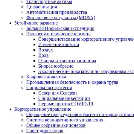
Транспортные активы
Цифровизация
Автоматизация производства
Финансовые результаты (MD&A)
Устойчивое развитие
Большая Норильская экспедиция
Экология и изменение климата
Совершенствование корпоративного управле
Изменение климата
Воздух
Вода
Отходы и хвостохранилища
Биоразнообразие
Экологические показатели по зарубежным ак
Кадровая политика
Промышленная безопасность и охрана труда
Социальная стратегия
Север для Северян
Социальные инвестиции
Первые против COVID‑19
Корпоративное управление
Обращение председателя комитета по корпоративн
Система корпоративного управления
Общее собрание акционеров
Совет директоров