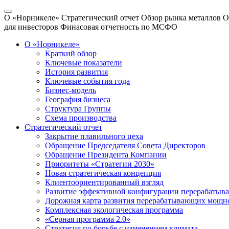
О «Норникеле»
Стратегический отчет
Обзор рынка металлов
О
для инвесторов
Финасовая отчетность по МСФО
О «Норникеле»
Краткий обзор
Ключевые показатели
История развития
Ключевые события года
Бизнес-модель
География бизнеса
Структура Группы
Схема производства
Стратегический отчет
Закрытие плавильного цеха
Обращение Председателя Совета Директоров
Обращение Президента Компании
Приоритеты «Стратегии 2030»
Новая стратегическая концепция
Клиентоориентированный взгляд
Развитие эффективной конфигурации перерабаты
Дорожная карта развития перерабатывающих мощн
Комплексная экологическая программа
«Серная программа 2.0»
Стратегия по борьбе с изменением климата