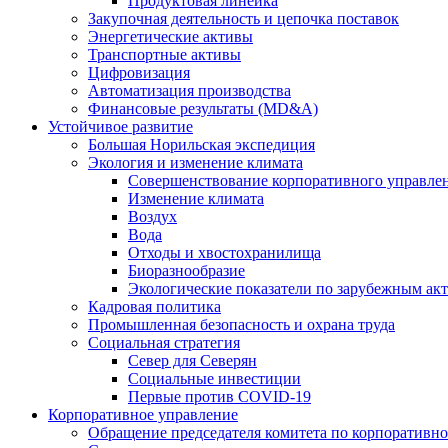
Продуктовая линейка
Закупочная деятельность и цепочка поставок
Энергетические активы
Транспортные активы
Цифровизация
Автоматизация производства
Финансовые результаты (MD&A)
Устойчивое развитие
Большая Норильская экспедиция
Экология и изменение климата
Совершенствование корпоративного управле
Изменение климата
Воздух
Вода
Отходы и хвостохранилища
Биоразнообразие
Экологические показатели по зарубежным ак
Кадровая политика
Промышленная безопасность и охрана труда
Социальная стратегия
Север для Северян
Социальные инвестиции
Первые против COVID‑19
Корпоративное управление
Обращение председателя комитета по корпоративн