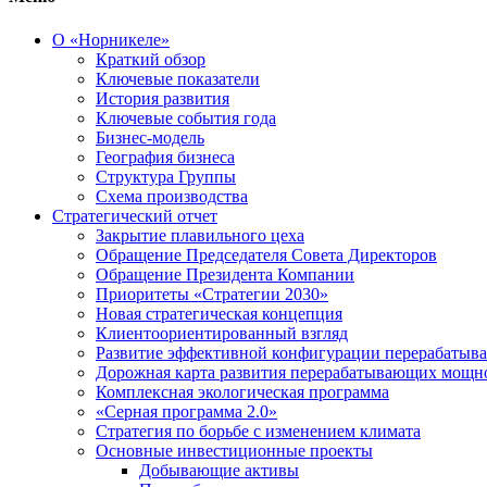
О «Норникеле»
Краткий обзор
Ключевые показатели
История развития
Ключевые события года
Бизнес-модель
География бизнеса
Структура Группы
Схема производства
Стратегический отчет
Закрытие плавильного цеха
Обращение Председателя Совета Директоров
Обращение Президента Компании
Приоритеты «Стратегии 2030»
Новая стратегическая концепция
Клиентоориентированный взгляд
Развитие эффективной конфигурации перерабаты
Дорожная карта развития перерабатывающих мощн
Комплексная экологическая программа
«Серная программа 2.0»
Стратегия по борьбе с изменением климата
Основные инвестиционные проекты
Добывающие активы