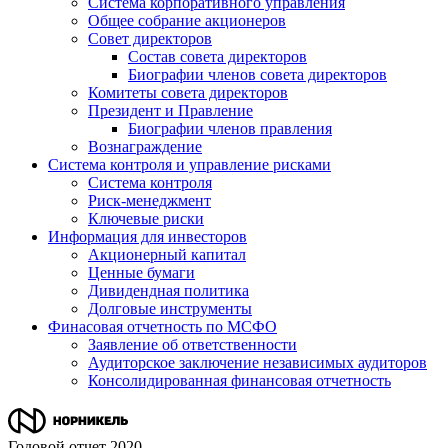
Система корпоративного управления
Общее собрание акционеров
Совет директоров
Состав совета директоров
Биографии членов совета директоров
Комитеты совета директоров
Президент и Правление
Биографии членов правления
Вознаграждение
Система контроля и управление рисками
Система контроля
Риск-менеджмент
Ключевые риски
Информация для инвесторов
Акционерный капитал
Ценные бумаги
Дивидендная политика
Долговые инструменты
Финасовая отчетность по МСФО
Заявление об ответственности
Аудиторское заключение независимых аудиторов
Консолидированная финансовая отчетность
Годовой отчет 2020