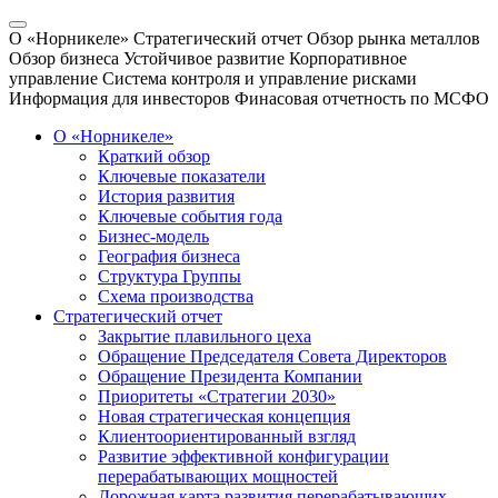
О «Норникеле»
Стратегический отчет
Обзор рынка металлов
Обзор бизнеса
Устойчивое развитие
Корпоративное
управление
Система контроля и управление рисками
Информация для инвесторов
Финасовая отчетность по МСФО
О «Норникеле»
Краткий обзор
Ключевые показатели
История развития
Ключевые события года
Бизнес-модель
География бизнеса
Структура Группы
Схема производства
Стратегический отчет
Закрытие плавильного цеха
Обращение Председателя Совета Директоров
Обращение Президента Компании
Приоритеты «Стратегии 2030»
Новая стратегическая концепция
Клиентоориентированный взгляд
Развитие эффективной конфигурации
перерабатывающих мощностей
Дорожная карта развития перерабатывающих