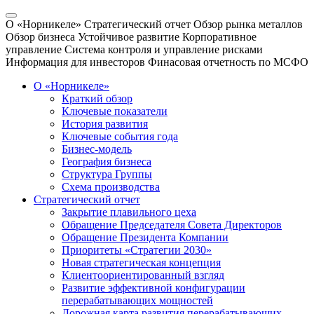
О «Норникеле»
Стратегический отчет
Обзор рынка металлов
Обзор бизнеса
Устойчивое развитие
Корпоративное
управление
Система контроля и управление рисками
Информация для инвесторов
Финасовая отчетность по МСФО
О «Норникеле»
Краткий обзор
Ключевые показатели
История развития
Ключевые события года
Бизнес-модель
География бизнеса
Структура Группы
Схема производства
Стратегический отчет
Закрытие плавильного цеха
Обращение Председателя Совета Директоров
Обращение Президента Компании
Приоритеты «Стратегии 2030»
Новая стратегическая концепция
Клиентоориентированный взгляд
Развитие эффективной конфигурации
перерабатывающих мощностей
Дорожная карта развития перерабатывающих