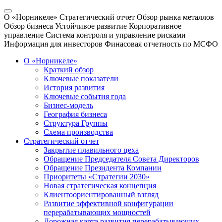
О «Норникеле»
Стратегический отчет
Обзор рынка металлов
Обзор бизнеса
Устойчивое развитие
Корпоративное
управление
Система контроля и управление рисками
Информация для инвесторов
Финасовая отчетность по МСФО
О «Норникеле»
Краткий обзор
Ключевые показатели
История развития
Ключевые события года
Бизнес-модель
География бизнеса
Структура Группы
Схема производства
Стратегический отчет
Закрытие плавильного цеха
Обращение Председателя Совета Директоров
Обращение Президента Компании
Приоритеты «Стратегии 2030»
Новая стратегическая концепция
Клиентоориентированный взгляд
Развитие эффективной конфигурации
перерабатывающих мощностей
Дорожная карта развития перерабатывающих