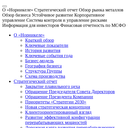
О «Норникеле»
Стратегический отчет
Обзор рынка металлов
Обзор бизнеса
Устойчивое развитие
Корпоративное
управление
Система контроля и управление рисками
Информация для инвесторов
Финасовая отчетность по МСФО
О «Норникеле»
Краткий обзор
Ключевые показатели
История развития
Ключевые события года
Бизнес-модель
География бизнеса
Структура Группы
Схема производства
Стратегический отчет
Закрытие плавильного цеха
Обращение Председателя Совета Директоров
Обращение Президента Компании
Приоритеты «Стратегии 2030»
Новая стратегическая концепция
Клиентоориентированный взгляд
Развитие эффективной конфигурации
перерабатывающих мощностей
Дорожная карта развития перерабатывающих