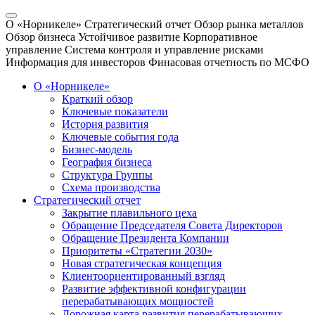
О «Норникеле»
Стратегический отчет
Обзор рынка металлов
Обзор бизнеса
Устойчивое развитие
Корпоративное
управление
Система контроля и управление рисками
Информация для инвесторов
Финасовая отчетность по МСФО
О «Норникеле»
Краткий обзор
Ключевые показатели
История развития
Ключевые события года
Бизнес-модель
География бизнеса
Структура Группы
Схема производства
Стратегический отчет
Закрытие плавильного цеха
Обращение Председателя Совета Директоров
Обращение Президента Компании
Приоритеты «Стратегии 2030»
Новая стратегическая концепция
Клиентоориентированный взгляд
Развитие эффективной конфигурации
перерабатывающих мощностей
Дорожная карта развития перерабатывающих