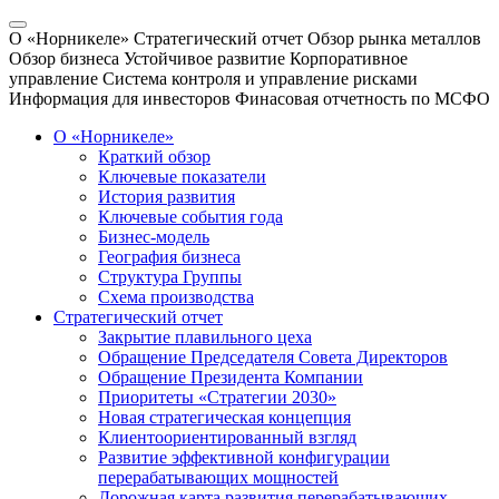
О «Норникеле»
Стратегический отчет
Обзор рынка металлов
Обзор бизнеса
Устойчивое развитие
Корпоративное
управление
Система контроля и управление рисками
Информация для инвесторов
Финасовая отчетность по МСФО
О «Норникеле»
Краткий обзор
Ключевые показатели
История развития
Ключевые события года
Бизнес-модель
География бизнеса
Структура Группы
Схема производства
Стратегический отчет
Закрытие плавильного цеха
Обращение Председателя Совета Директоров
Обращение Президента Компании
Приоритеты «Стратегии 2030»
Новая стратегическая концепция
Клиентоориентированный взгляд
Развитие эффективной конфигурации
перерабатывающих мощностей
Дорожная карта развития перерабатывающих