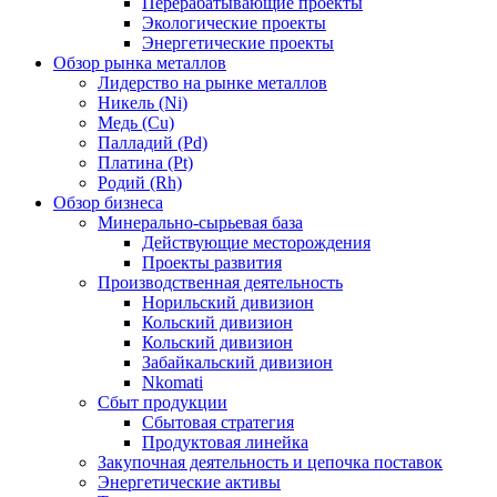
Перерабатывающие проекты
Экологические проекты
Энергетические проекты
Обзор рынка металлов
Лидерство на рынке металлов
Никель (Ni)
Медь (Cu)
Палладий (Pd)
Платина (Pt)
Родий (Rh)
Обзор бизнеса
Минерально-сырьевая база
Действующие месторождения
Проекты развития
Производственная деятельность
Норильский дивизион
Кольский дивизион
Кольский дивизион
Забайкальский дивизион
Nkomati
Сбыт продукции
Сбытовая стратегия
Продуктовая линейка
Закупочная деятельность и цепочка поставок
Энергетические активы