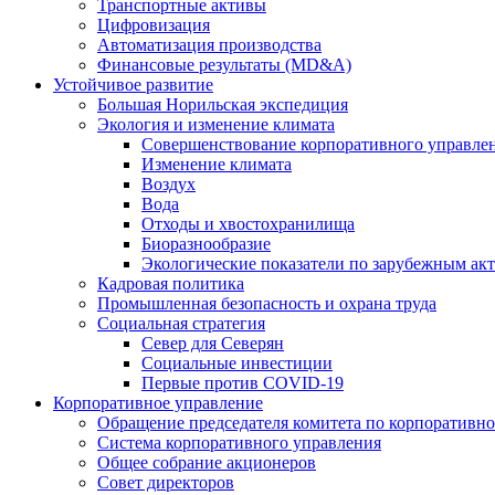
Транспортные активы
Цифровизация
Автоматизация производства
Финансовые результаты (MD&A)
Устойчивое развитие
Большая Норильская экспедиция
Экология и изменение климата
Совершенствование корпоративного управле
Изменение климата
Воздух
Вода
Отходы и хвостохранилища
Биоразнообразие
Экологические показатели по зарубежным ак
Кадровая политика
Промышленная безопасность и охрана труда
Социальная стратегия
Север для Северян
Социальные инвестиции
Первые против COVID‑19
Корпоративное управление
Обращение председателя комитета по корпоративн
Система корпоративного управления
Общее собрание акционеров
Совет директоров