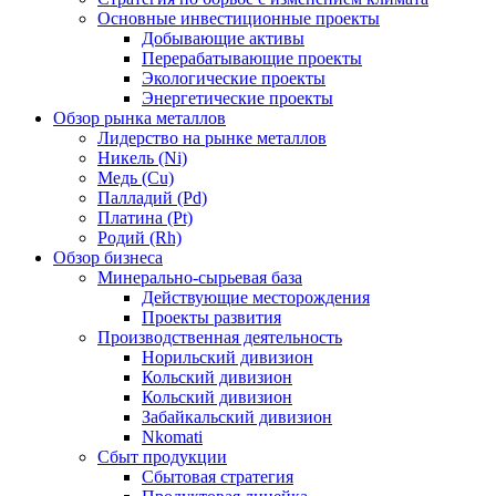
Основные инвестиционные проекты
Добывающие активы
Перерабатывающие проекты
Экологические проекты
Энергетические проекты
Обзор рынка металлов
Лидерство на рынке металлов
Никель (Ni)
Медь (Cu)
Палладий (Pd)
Платина (Pt)
Родий (Rh)
Обзор бизнеса
Минерально-сырьевая база
Действующие месторождения
Проекты развития
Производственная деятельность
Норильский дивизион
Кольский дивизион
Кольский дивизион
Забайкальский дивизион
Nkomati
Сбыт продукции
Сбытовая стратегия