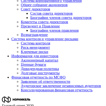
Система корпоративного управления
Общее собрание акционеров
Совет директоров
Состав совета директоров
Биографии членов совета директоров
Комитеты совета директоров
Президент и Правление
Биографии членов правления
Вознаграждение
Система контроля и управление рисками
Система контроля
Риск-менеджмент
Ключевые риски
Информация для инвесторов
Акционерный капитал
Ценные бумаги
Дивидендная политика
Долговые инструменты
Финасовая отчетность по МСФО
Заявление об ответственности
Аудиторское заключение независимых аудиторов
Консолидированная финансовая отчетность
Годовой отчет 2020