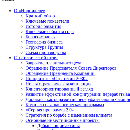
О «Норникеле»
Краткий обзор
Ключевые показатели
История развития
Ключевые события года
Бизнес-модель
География бизнеса
Структура Группы
Схема производства
Стратегический отчет
Закрытие плавильного цеха
Обращение Председателя Совета Директоров
Обращение Президента Компании
Приоритеты «Стратегии 2030»
Новая стратегическая концепция
Клиентоориентированный взгляд
Развитие эффективной конфигурации перерабаты
Дорожная карта развития перерабатывающих мощн
Комплексная экологическая программа
«Серная программа 2.0»
Стратегия по борьбе с изменением климата
Основные инвестиционные проекты
Добывающие активы