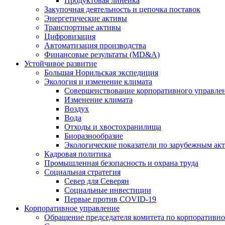
Продуктовая линейка
Закупочная деятельность и цепочка поставок
Энергетические активы
Транспортные активы
Цифровизация
Автоматизация производства
Финансовые результаты (MD&A)
Устойчивое развитие
Большая Норильская экспедиция
Экология и изменение климата
Совершенствование корпоративного управле
Изменение климата
Воздух
Вода
Отходы и хвостохранилища
Биоразнообразие
Экологические показатели по зарубежным ак
Кадровая политика
Промышленная безопасность и охрана труда
Социальная стратегия
Север для Северян
Социальные инвестиции
Первые против COVID‑19
Корпоративное управление
Обращение председателя комитета по корпоративн