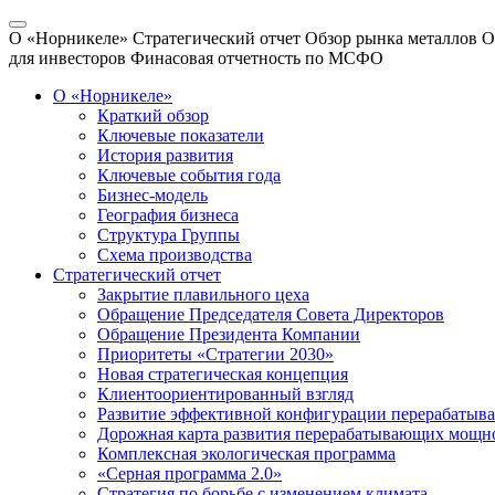
О «Норникеле»
Стратегический отчет
Обзор рынка металлов
О
для инвесторов
Финасовая отчетность по МСФО
О «Норникеле»
Краткий обзор
Ключевые показатели
История развития
Ключевые события года
Бизнес-модель
География бизнеса
Структура Группы
Схема производства
Стратегический отчет
Закрытие плавильного цеха
Обращение Председателя Совета Директоров
Обращение Президента Компании
Приоритеты «Стратегии 2030»
Новая стратегическая концепция
Клиентоориентированный взгляд
Развитие эффективной конфигурации перерабаты
Дорожная карта развития перерабатывающих мощн
Комплексная экологическая программа
«Серная программа 2.0»
Стратегия по борьбе с изменением климата