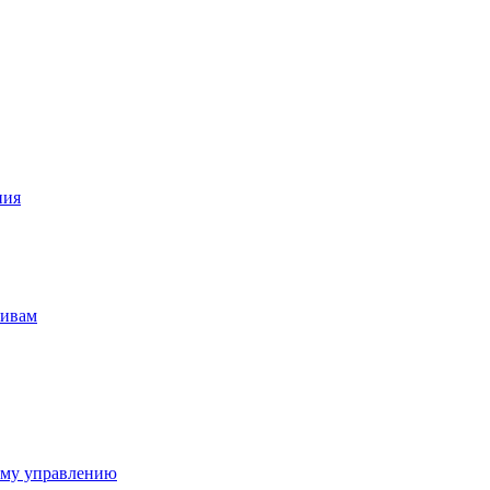
ния
тивам
ому управлению