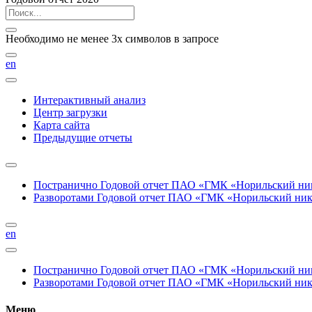
Необходимо не менее 3х символов в запросе
en
Интерактивный анализ
Центр загрузки
Карта сайта
Предыдущие отчеты
Постранично
Годовой отчет ПАО «ГМК «Норильский нике
Разворотами
Годовой отчет ПАО «ГМК «Норильский никел
en
Постранично
Годовой отчет ПАО «ГМК «Норильский нике
Разворотами
Годовой отчет ПАО «ГМК «Норильский никел
Меню