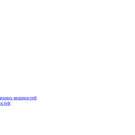
вающих мощностей
остей