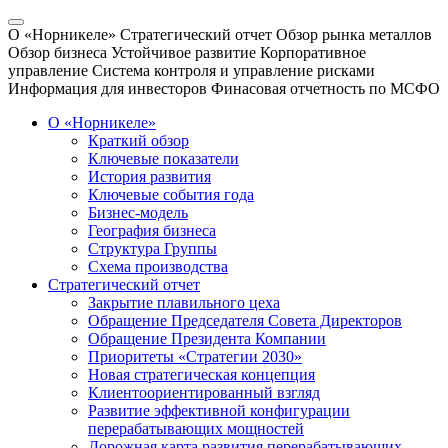
О «Норникеле»
Стратегический отчет
Обзор рынка металлов
Обзор бизнеса
Устойчивое развитие
Корпоративное
управление
Система контроля и управление рисками
Информация для инвесторов
Финасовая отчетность по МСФО
О «Норникеле»
Краткий обзор
Ключевые показатели
История развития
Ключевые события года
Бизнес-модель
География бизнеса
Структура Группы
Схема производства
Стратегический отчет
Закрытие плавильного цеха
Обращение Председателя Совета Директоров
Обращение Президента Компании
Приоритеты «Стратегии 2030»
Новая стратегическая концепция
Клиентоориентированный взгляд
Развитие эффективной конфигурации
перерабатывающих мощностей
Дорожная карта развития перерабатывающих