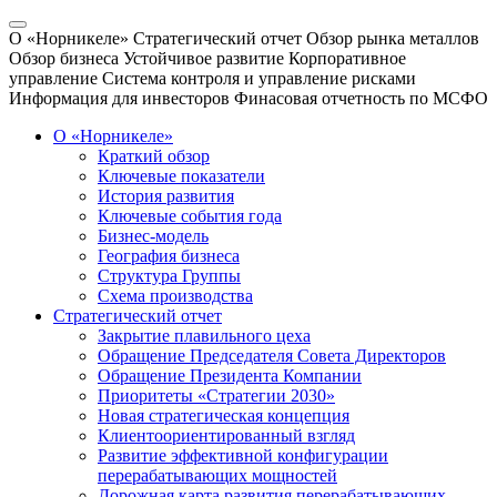
О «Норникеле»
Стратегический отчет
Обзор рынка металлов
Обзор бизнеса
Устойчивое развитие
Корпоративное
управление
Система контроля и управление рисками
Информация для инвесторов
Финасовая отчетность по МСФО
О «Норникеле»
Краткий обзор
Ключевые показатели
История развития
Ключевые события года
Бизнес-модель
География бизнеса
Структура Группы
Схема производства
Стратегический отчет
Закрытие плавильного цеха
Обращение Председателя Совета Директоров
Обращение Президента Компании
Приоритеты «Стратегии 2030»
Новая стратегическая концепция
Клиентоориентированный взгляд
Развитие эффективной конфигурации
перерабатывающих мощностей
Дорожная карта развития перерабатывающих