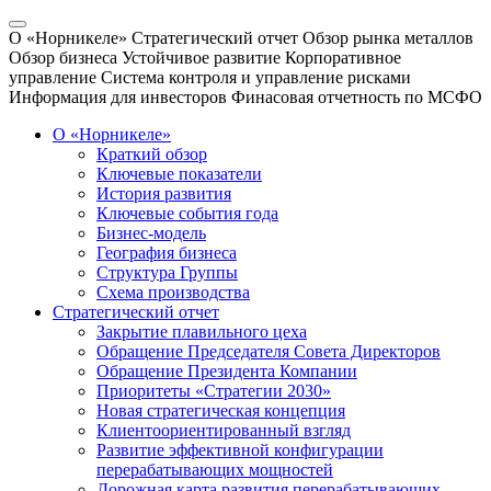
О «Норникеле»
Стратегический отчет
Обзор рынка металлов
Обзор бизнеса
Устойчивое развитие
Корпоративное
управление
Система контроля и управление рисками
Информация для инвесторов
Финасовая отчетность по МСФО
О «Норникеле»
Краткий обзор
Ключевые показатели
История развития
Ключевые события года
Бизнес-модель
География бизнеса
Структура Группы
Схема производства
Стратегический отчет
Закрытие плавильного цеха
Обращение Председателя Совета Директоров
Обращение Президента Компании
Приоритеты «Стратегии 2030»
Новая стратегическая концепция
Клиентоориентированный взгляд
Развитие эффективной конфигурации
перерабатывающих мощностей
Дорожная карта развития перерабатывающих