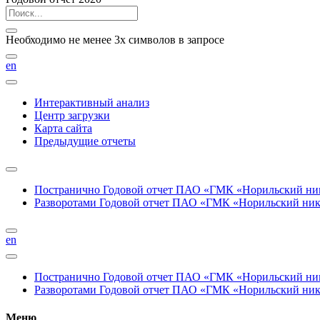
Необходимо не менее 3х символов в запросе
en
Интерактивный анализ
Центр загрузки
Карта сайта
Предыдущие отчеты
Постранично
Годовой отчет ПАО «ГМК «Норильский нике
Разворотами
Годовой отчет ПАО «ГМК «Норильский никел
en
Постранично
Годовой отчет ПАО «ГМК «Норильский нике
Разворотами
Годовой отчет ПАО «ГМК «Норильский никел
Меню