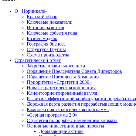
О «Норникеле»
Краткий обзор
Ключевые показатели
История развития
Ключевые события года
Бизнес-модель
География бизнеса
Структура Группы
Схема производства
Стратегический отчет
Закрытие плавильного цеха
Обращение Председателя Совета Директоров
Обращение Президента Компании
Приоритеты «Стратегии 2030»
Новая стратегическая концепция
Клиентоориентированный взгляд
Развитие эффективной конфигурации перерабаты
Дорожная карта развития перерабатывающих мощн
Комплексная экологическая программа
«Серная программа 2.0»
Стратегия по борьбе с изменением климата
Основные инвестиционные проекты
Добывающие активы