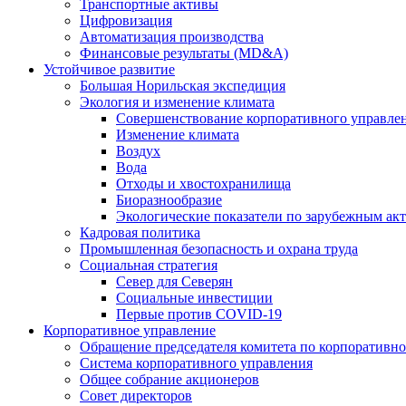
Транспортные активы
Цифровизация
Автоматизация производства
Финансовые результаты (MD&A)
Устойчивое развитие
Большая Норильская экспедиция
Экология и изменение климата
Совершенствование корпоративного управле
Изменение климата
Воздух
Вода
Отходы и хвостохранилища
Биоразнообразие
Экологические показатели по зарубежным ак
Кадровая политика
Промышленная безопасность и охрана труда
Социальная стратегия
Север для Северян
Социальные инвестиции
Первые против COVID‑19
Корпоративное управление
Обращение председателя комитета по корпоративн
Система корпоративного управления
Общее собрание акционеров
Совет директоров