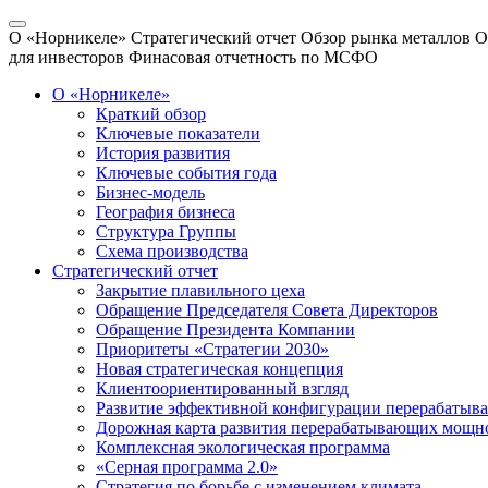
О «Норникеле»
Стратегический отчет
Обзор рынка металлов
О
для инвесторов
Финасовая отчетность по МСФО
О «Норникеле»
Краткий обзор
Ключевые показатели
История развития
Ключевые события года
Бизнес-модель
География бизнеса
Структура Группы
Схема производства
Стратегический отчет
Закрытие плавильного цеха
Обращение Председателя Совета Директоров
Обращение Президента Компании
Приоритеты «Стратегии 2030»
Новая стратегическая концепция
Клиентоориентированный взгляд
Развитие эффективной конфигурации перерабаты
Дорожная карта развития перерабатывающих мощн
Комплексная экологическая программа
«Серная программа 2.0»
Стратегия по борьбе с изменением климата