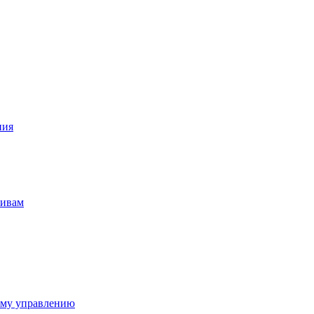
ния
тивам
ому управлению