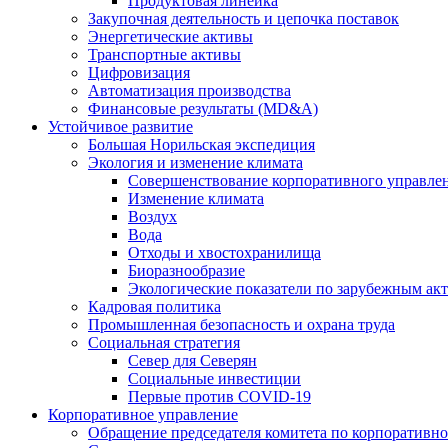
Продуктовая линейка
Закупочная деятельность и цепочка поставок
Энергетические активы
Транспортные активы
Цифровизация
Автоматизация производства
Финансовые результаты (MD&A)
Устойчивое развитие
Большая Норильская экспедиция
Экология и изменение климата
Совершенствование корпоративного управле
Изменение климата
Воздух
Вода
Отходы и хвостохранилища
Биоразнообразие
Экологические показатели по зарубежным ак
Кадровая политика
Промышленная безопасность и охрана труда
Социальная стратегия
Север для Северян
Социальные инвестиции
Первые против COVID‑19
Корпоративное управление
Обращение председателя комитета по корпоративн