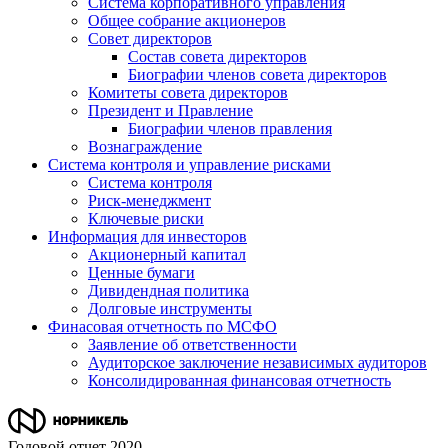
Система корпоративного управления
Общее собрание акционеров
Совет директоров
Состав совета директоров
Биографии членов совета директоров
Комитеты совета директоров
Президент и Правление
Биографии членов правления
Вознаграждение
Система контроля и управление рисками
Система контроля
Риск-менеджмент
Ключевые риски
Информация для инвесторов
Акционерный капитал
Ценные бумаги
Дивидендная политика
Долговые инструменты
Финасовая отчетность по МСФО
Заявление об ответственности
Аудиторское заключение независимых аудиторов
Консолидированная финансовая отчетность
Годовой отчет 2020