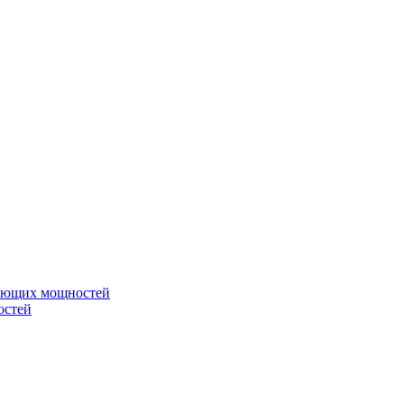
вающих мощностей
остей