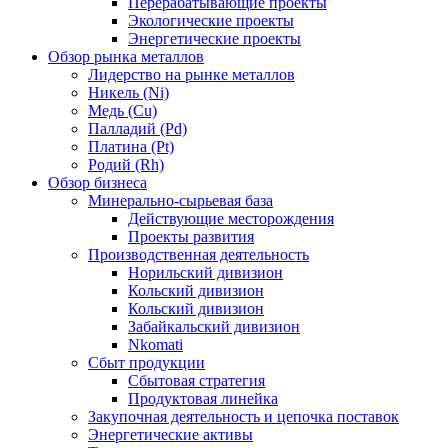
Перерабатывающие проекты
Экологические проекты
Энергетические проекты
Обзор рынка металлов
Лидерство на рынке металлов
Никель (Ni)
Медь (Cu)
Палладий (Pd)
Платина (Pt)
Родий (Rh)
Обзор бизнеса
Минерально-сырьевая база
Действующие месторождения
Проекты развития
Производственная деятельность
Норильский дивизион
Кольский дивизион
Кольский дивизион
Забайкальский дивизион
Nkomati
Сбыт продукции
Сбытовая стратегия
Продуктовая линейка
Закупочная деятельность и цепочка поставок
Энергетические активы