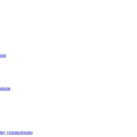
ния
тивам
ому управлению