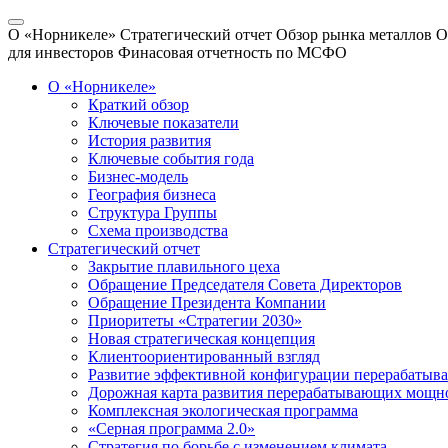
О «Норникеле»
Стратегический отчет
Обзор рынка металлов
О
для инвесторов
Финасовая отчетность по МСФО
О «Норникеле»
Краткий обзор
Ключевые показатели
История развития
Ключевые события года
Бизнес-модель
География бизнеса
Структура Группы
Схема производства
Стратегический отчет
Закрытие плавильного цеха
Обращение Председателя Совета Директоров
Обращение Президента Компании
Приоритеты «Стратегии 2030»
Новая стратегическая концепция
Клиентоориентированный взгляд
Развитие эффективной конфигурации перерабаты
Дорожная карта развития перерабатывающих мощн
Комплексная экологическая программа
«Серная программа 2.0»
Стратегия по борьбе с изменением климата