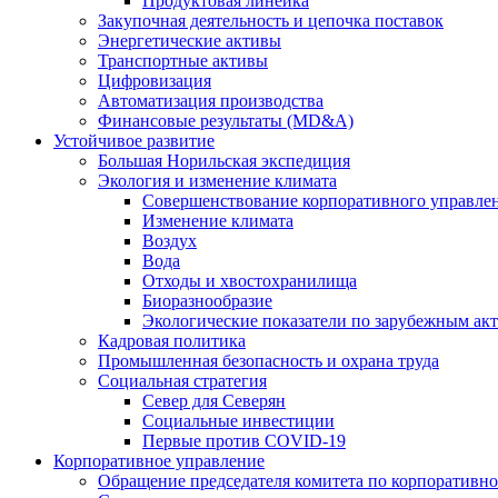
Продуктовая линейка
Закупочная деятельность и цепочка поставок
Энергетические активы
Транспортные активы
Цифровизация
Автоматизация производства
Финансовые результаты (MD&A)
Устойчивое развитие
Большая Норильская экспедиция
Экология и изменение климата
Совершенствование корпоративного управле
Изменение климата
Воздух
Вода
Отходы и хвостохранилища
Биоразнообразие
Экологические показатели по зарубежным ак
Кадровая политика
Промышленная безопасность и охрана труда
Социальная стратегия
Север для Северян
Социальные инвестиции
Первые против COVID‑19
Корпоративное управление
Обращение председателя комитета по корпоративн