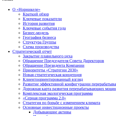
О «Норникеле»
Краткий обзор
Ключевые показатели
История развития
Ключевые события года
Бизнес-модель
География бизнеса
Структура Группы
Схема производства
Стратегический отчет
Закрытие плавильного цеха
Обращение Председателя Совета Директоров
Обращение Президента Компании
Приоритеты «Стратегии 2030»
Новая стратегическая концепция
Клиентоориентированный взгляд
Развитие эффективной конфигурации перерабаты
Дорожная карта развития перерабатывающих мощн
Комплексная экологическая программа
«Серная программа 2.0»
Стратегия по борьбе с изменением климата
Основные инвестиционные проекты
Добывающие активы