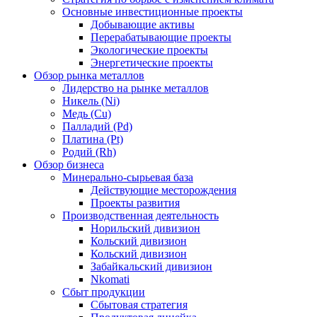
Основные инвестиционные проекты
Добывающие активы
Перерабатывающие проекты
Экологические проекты
Энергетические проекты
Обзор рынка металлов
Лидерство на рынке металлов
Никель (Ni)
Медь (Cu)
Палладий (Pd)
Платина (Pt)
Родий (Rh)
Обзор бизнеса
Минерально-сырьевая база
Действующие месторождения
Проекты развития
Производственная деятельность
Норильский дивизион
Кольский дивизион
Кольский дивизион
Забайкальский дивизион
Nkomati
Сбыт продукции
Сбытовая стратегия