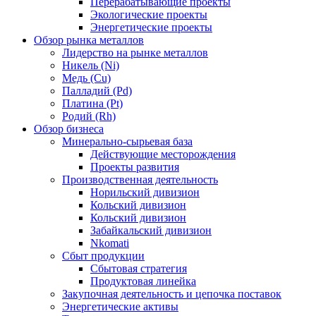
Перерабатывающие проекты
Экологические проекты
Энергетические проекты
Обзор рынка металлов
Лидерство на рынке металлов
Никель (Ni)
Медь (Cu)
Палладий (Pd)
Платина (Pt)
Родий (Rh)
Обзор бизнеса
Минерально-сырьевая база
Действующие месторождения
Проекты развития
Производственная деятельность
Норильский дивизион
Кольский дивизион
Кольский дивизион
Забайкальский дивизион
Nkomati
Сбыт продукции
Сбытовая стратегия
Продуктовая линейка
Закупочная деятельность и цепочка поставок
Энергетические активы