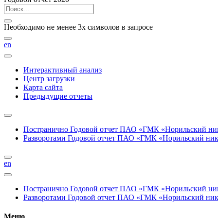
Необходимо не менее 3х символов в запросе
en
Интерактивный анализ
Центр загрузки
Карта сайта
Предыдущие отчеты
Постранично
Годовой отчет ПАО «ГМК «Норильский нике
Разворотами
Годовой отчет ПАО «ГМК «Норильский никел
en
Постранично
Годовой отчет ПАО «ГМК «Норильский нике
Разворотами
Годовой отчет ПАО «ГМК «Норильский никел
Меню