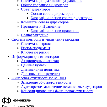
Система корпоративного управления
Общее собрание акционеров
Совет директоров
Состав совета директоров
Биографии членов совета директоров
Комитеты совета директоров
Президент и Правление
Биографии членов правления
Вознаграждение
Система контроля и управление рисками
Система контроля
Риск-менеджмент
Ключевые риски
Информация для инвесторов
Акционерный капитал
Ценные бумаги
Дивидендная политика
Долговые инструменты
Финасовая отчетность по МСФО
Заявление об ответственности
Аудиторское заключение независимых аудиторов
Консолидированная финансовая отчетность
Годовой отчет 2020