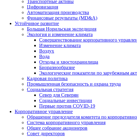
Транспортные активы
Цифровизация
Автоматизация производства
Финансовые результаты (MD&A)
Устойчивое развитие
Большая Норильская экспедиция
Экология и изменение климата
Совершенствование корпоративного управле
Изменение климата
Воздух
Вода
Отходы и хвостохранилища
Биоразнообразие
Экологические показатели по зарубежным ак
Кадровая политика
Промышленная безопасность и охрана труда
Социальная стратегия
Север для Северян
Социальные инвестиции
Первые против COVID‑19
Корпоративное управление
Обращение председателя комитета по корпоративн
Система корпоративного управления
Общее собрание акционеров
Совет директоров