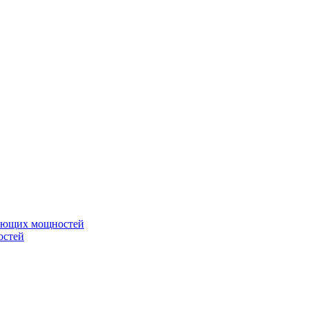
вающих мощностей
остей