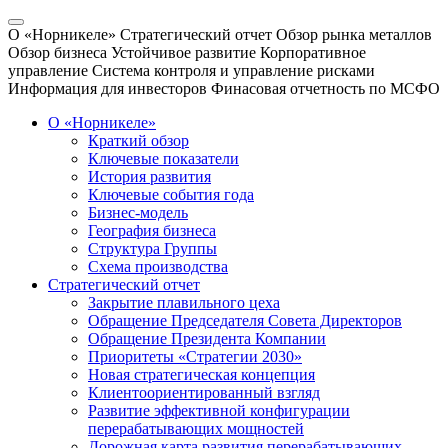
О «Норникеле»
Стратегический отчет
Обзор рынка металлов
Обзор бизнеса
Устойчивое развитие
Корпоративное
управление
Система контроля и управление рисками
Информация для инвесторов
Финасовая отчетность по МСФО
О «Норникеле»
Краткий обзор
Ключевые показатели
История развития
Ключевые события года
Бизнес-модель
География бизнеса
Структура Группы
Схема производства
Стратегический отчет
Закрытие плавильного цеха
Обращение Председателя Совета Директоров
Обращение Президента Компании
Приоритеты «Стратегии 2030»
Новая стратегическая концепция
Клиентоориентированный взгляд
Развитие эффективной конфигурации
перерабатывающих мощностей
Дорожная карта развития перерабатывающих