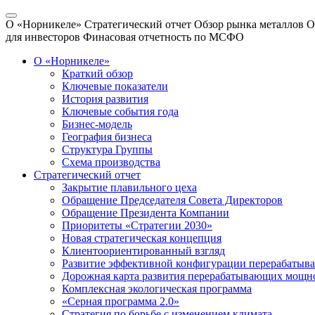
О «Норникеле»
Стратегический отчет
Обзор рынка металлов
О
для инвесторов
Финасовая отчетность по МСФО
О «Норникеле»
Краткий обзор
Ключевые показатели
История развития
Ключевые события года
Бизнес-модель
География бизнеса
Структура Группы
Схема производства
Стратегический отчет
Закрытие плавильного цеха
Обращение Председателя Совета Директоров
Обращение Президента Компании
Приоритеты «Стратегии 2030»
Новая стратегическая концепция
Клиентоориентированный взгляд
Развитие эффективной конфигурации перерабаты
Дорожная карта развития перерабатывающих мощн
Комплексная экологическая программа
«Серная программа 2.0»
Стратегия по борьбе с изменением климата