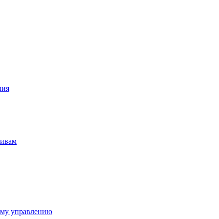
ния
тивам
ому управлению