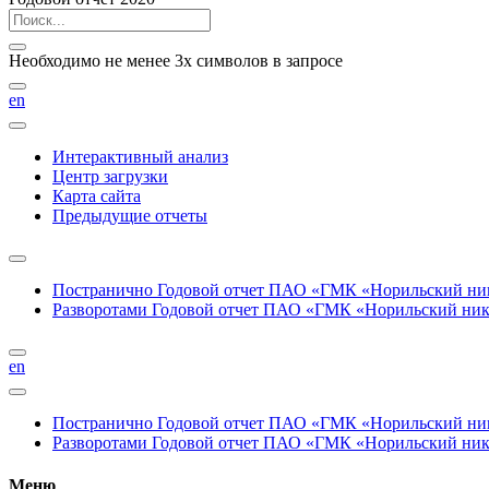
Необходимо не менее 3х символов в запросе
en
Интерактивный анализ
Центр загрузки
Карта сайта
Предыдущие отчеты
Постранично
Годовой отчет ПАО «ГМК «Норильский нике
Разворотами
Годовой отчет ПАО «ГМК «Норильский никел
en
Постранично
Годовой отчет ПАО «ГМК «Норильский нике
Разворотами
Годовой отчет ПАО «ГМК «Норильский никел
Меню