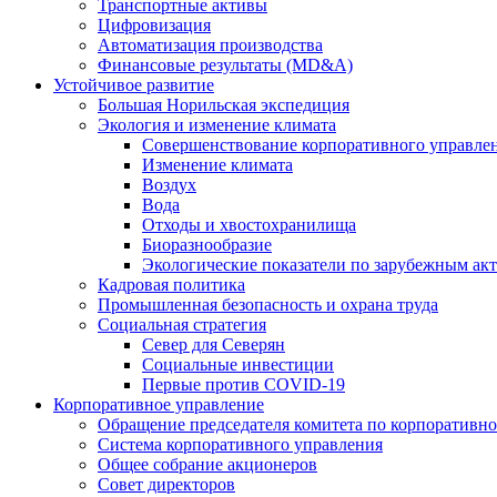
Транспортные активы
Цифровизация
Автоматизация производства
Финансовые результаты (MD&A)
Устойчивое развитие
Большая Норильская экспедиция
Экология и изменение климата
Совершенствование корпоративного управле
Изменение климата
Воздух
Вода
Отходы и хвостохранилища
Биоразнообразие
Экологические показатели по зарубежным ак
Кадровая политика
Промышленная безопасность и охрана труда
Социальная стратегия
Север для Северян
Социальные инвестиции
Первые против COVID‑19
Корпоративное управление
Обращение председателя комитета по корпоративн
Система корпоративного управления
Общее собрание акционеров
Совет директоров