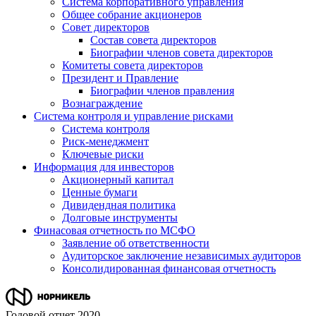
Система корпоративного управления
Общее собрание акционеров
Совет директоров
Состав совета директоров
Биографии членов совета директоров
Комитеты совета директоров
Президент и Правление
Биографии членов правления
Вознаграждение
Система контроля и управление рисками
Система контроля
Риск-менеджмент
Ключевые риски
Информация для инвесторов
Акционерный капитал
Ценные бумаги
Дивидендная политика
Долговые инструменты
Финасовая отчетность по МСФО
Заявление об ответственности
Аудиторское заключение независимых аудиторов
Консолидированная финансовая отчетность
Годовой отчет 2020