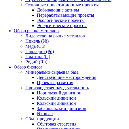
Основные инвестиционные проекты
Добывающие активы
Перерабатывающие проекты
Экологические проекты
Энергетические проекты
Обзор рынка металлов
Лидерство на рынке металлов
Никель (Ni)
Медь (Cu)
Палладий (Pd)
Платина (Pt)
Родий (Rh)
Обзор бизнеса
Минерально-сырьевая база
Действующие месторождения
Проекты развития
Производственная деятельность
Норильский дивизион
Кольский дивизион
Кольский дивизион
Забайкальский дивизион
Nkomati
Сбыт продукции
Сбытовая стратегия