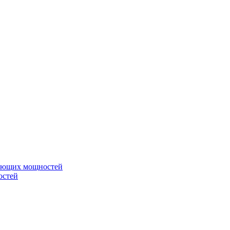
вающих мощностей
остей