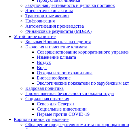
Продуктовая линейка
Закупочная деятельность и цепочка поставок
Энергетические активы
Транспортные активы
Цифровизация
Автоматизация производства
Финансовые результаты (MD&A)
Устойчивое развитие
Большая Норильская экспедиция
Экология и изменение климата
Совершенствование корпоративного управле
Изменение климата
Воздух
Вода
Отходы и хвостохранилища
Биоразнообразие
Экологические показатели по зарубежным ак
Кадровая политика
Промышленная безопасность и охрана труда
Социальная стратегия
Север для Северян
Социальные инвестиции
Первые против COVID‑19
Корпоративное управление
Обращение председателя комитета по корпоративн