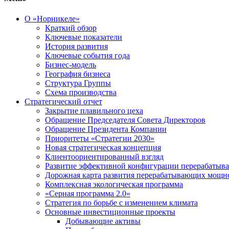
О «Норникеле»
Краткий обзор
Ключевые показатели
История развития
Ключевые события года
Бизнес-модель
География бизнеса
Структура Группы
Схема производства
Стратегический отчет
Закрытие плавильного цеха
Обращение Председателя Совета Директоров
Обращение Президента Компании
Приоритеты «Стратегии 2030»
Новая стратегическая концепция
Клиентоориентированный взгляд
Развитие эффективной конфигурации перерабаты
Дорожная карта развития перерабатывающих мощн
Комплексная экологическая программа
«Серная программа 2.0»
Стратегия по борьбе с изменением климата
Основные инвестиционные проекты
Добывающие активы