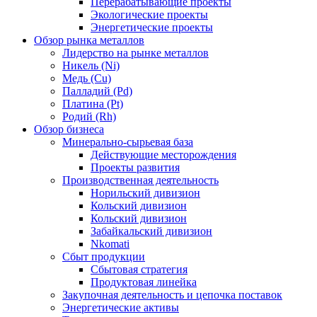
Перерабатывающие проекты
Экологические проекты
Энергетические проекты
Обзор рынка металлов
Лидерство на рынке металлов
Никель (Ni)
Медь (Cu)
Палладий (Pd)
Платина (Pt)
Родий (Rh)
Обзор бизнеса
Минерально-сырьевая база
Действующие месторождения
Проекты развития
Производственная деятельность
Норильский дивизион
Кольский дивизион
Кольский дивизион
Забайкальский дивизион
Nkomati
Сбыт продукции
Сбытовая стратегия
Продуктовая линейка
Закупочная деятельность и цепочка поставок
Энергетические активы