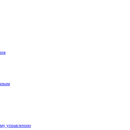
ния
тивам
ому управлению