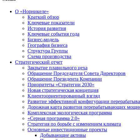
О «Норникеле»
Краткий обзор
Ключевые показатели
История развития
Ключевые события года
Бизнес-модель
География бизнеса
Структура Группы
Схема производства
Стратегический отчет
Закрытие плавильного цеха
Обращение Председателя Совета Директоров
Обращение Президента Компании
Приоритеты «Стратегии 2030»
Новая стратегическая концепция
Клиентоориентированный взгляд
Развитие эффективной конфигурации перерабаты
Дорожная карта развития перерабатывающих мощн
Комплексная экологическая программа
«Серная программа 2.0»
Стратегия по борьбе с изменением климата
Основные инвестиционные проекты
Добывающие активы