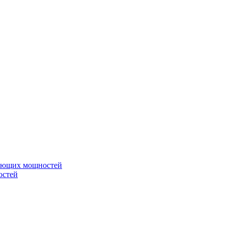
вающих мощностей
остей