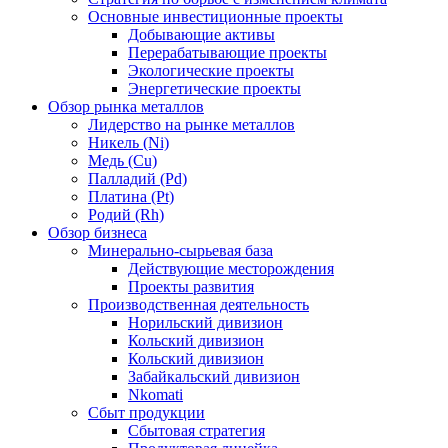
Основные инвестиционные проекты
Добывающие активы
Перерабатывающие проекты
Экологические проекты
Энергетические проекты
Обзор рынка металлов
Лидерство на рынке металлов
Никель (Ni)
Медь (Cu)
Палладий (Pd)
Платина (Pt)
Родий (Rh)
Обзор бизнеса
Минерально-сырьевая база
Действующие месторождения
Проекты развития
Производственная деятельность
Норильский дивизион
Кольский дивизион
Кольский дивизион
Забайкальский дивизион
Nkomati
Сбыт продукции
Сбытовая стратегия