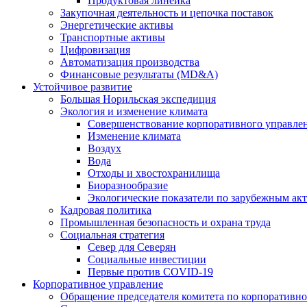
Продуктовая линейка
Закупочная деятельность и цепочка поставок
Энергетические активы
Транспортные активы
Цифровизация
Автоматизация производства
Финансовые результаты (MD&A)
Устойчивое развитие
Большая Норильская экспедиция
Экология и изменение климата
Совершенствование корпоративного управле
Изменение климата
Воздух
Вода
Отходы и хвостохранилища
Биоразнообразие
Экологические показатели по зарубежным ак
Кадровая политика
Промышленная безопасность и охрана труда
Социальная стратегия
Север для Северян
Социальные инвестиции
Первые против COVID‑19
Корпоративное управление
Обращение председателя комитета по корпоративн