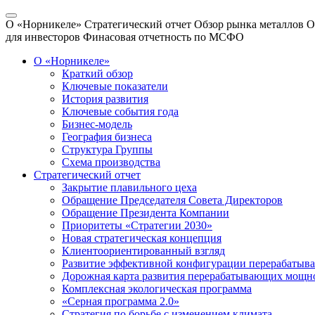
О «Норникеле»
Стратегический отчет
Обзор рынка металлов
О
для инвесторов
Финасовая отчетность по МСФО
О «Норникеле»
Краткий обзор
Ключевые показатели
История развития
Ключевые события года
Бизнес-модель
География бизнеса
Структура Группы
Схема производства
Стратегический отчет
Закрытие плавильного цеха
Обращение Председателя Совета Директоров
Обращение Президента Компании
Приоритеты «Стратегии 2030»
Новая стратегическая концепция
Клиентоориентированный взгляд
Развитие эффективной конфигурации перерабаты
Дорожная карта развития перерабатывающих мощн
Комплексная экологическая программа
«Серная программа 2.0»
Стратегия по борьбе с изменением климата