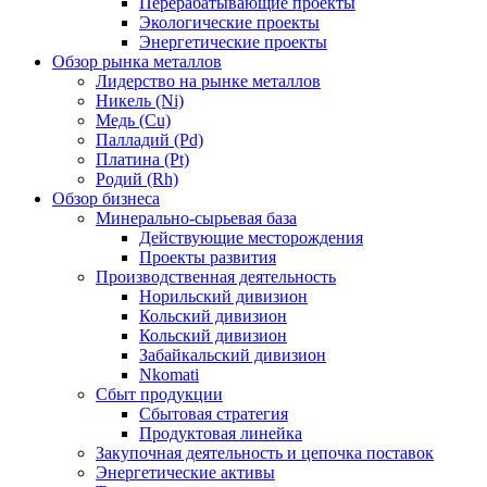
Перерабатывающие проекты
Экологические проекты
Энергетические проекты
Обзор рынка металлов
Лидерство на рынке металлов
Никель (Ni)
Медь (Cu)
Палладий (Pd)
Платина (Pt)
Родий (Rh)
Обзор бизнеса
Минерально-сырьевая база
Действующие месторождения
Проекты развития
Производственная деятельность
Норильский дивизион
Кольский дивизион
Кольский дивизион
Забайкальский дивизион
Nkomati
Сбыт продукции
Сбытовая стратегия
Продуктовая линейка
Закупочная деятельность и цепочка поставок
Энергетические активы