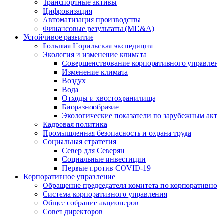
Транспортные активы
Цифровизация
Автоматизация производства
Финансовые результаты (MD&A)
Устойчивое развитие
Большая Норильская экспедиция
Экология и изменение климата
Совершенствование корпоративного управле
Изменение климата
Воздух
Вода
Отходы и хвостохранилища
Биоразнообразие
Экологические показатели по зарубежным ак
Кадровая политика
Промышленная безопасность и охрана труда
Социальная стратегия
Север для Северян
Социальные инвестиции
Первые против COVID‑19
Корпоративное управление
Обращение председателя комитета по корпоративн
Система корпоративного управления
Общее собрание акционеров
Совет директоров