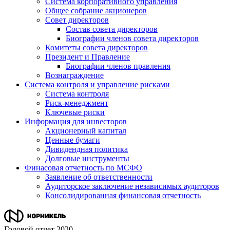
Система корпоративного управления
Общее собрание акционеров
Совет директоров
Состав совета директоров
Биографии членов совета директоров
Комитеты совета директоров
Президент и Правление
Биографии членов правления
Вознаграждение
Система контроля и управление рисками
Система контроля
Риск-менеджмент
Ключевые риски
Информация для инвесторов
Акционерный капитал
Ценные бумаги
Дивидендная политика
Долговые инструменты
Финасовая отчетность по МСФО
Заявление об ответственности
Аудиторское заключение независимых аудиторов
Консолидированная финансовая отчетность
Годовой отчет 2020