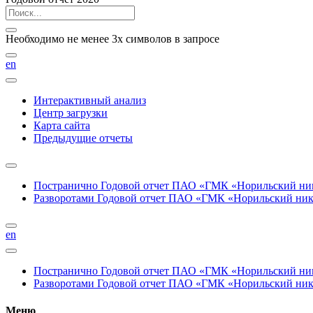
Необходимо не менее 3х символов в запросе
en
Интерактивный анализ
Центр загрузки
Карта сайта
Предыдущие отчеты
Постранично
Годовой отчет ПАО «ГМК «Норильский нике
Разворотами
Годовой отчет ПАО «ГМК «Норильский никел
en
Постранично
Годовой отчет ПАО «ГМК «Норильский нике
Разворотами
Годовой отчет ПАО «ГМК «Норильский никел
Меню