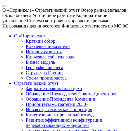
О «Норникеле»
Стратегический отчет
Обзор рынка металлов
Обзор бизнеса
Устойчивое развитие
Корпоративное
управление
Система контроля и управление рисками
Информация для инвесторов
Финасовая отчетность по МСФО
О «Норникеле»
Краткий обзор
Ключевые показатели
История развития
Ключевые события года
Бизнес-модель
География бизнеса
Структура Группы
Схема производства
Стратегический отчет
Закрытие плавильного цеха
Обращение Председателя Совета Директоров
Обращение Президента Компании
Приоритеты «Стратегии 2030»
Новая стратегическая концепция
Клиентоориентированный взгляд
Развитие эффективной конфигурации
перерабатывающих мощностей
Дорожная карта развития перерабатывающих