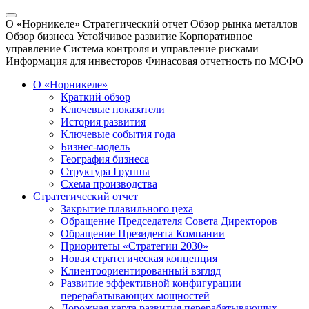
О «Норникеле»
Стратегический отчет
Обзор рынка металлов
Обзор бизнеса
Устойчивое развитие
Корпоративное
управление
Система контроля и управление рисками
Информация для инвесторов
Финасовая отчетность по МСФО
О «Норникеле»
Краткий обзор
Ключевые показатели
История развития
Ключевые события года
Бизнес-модель
География бизнеса
Структура Группы
Схема производства
Стратегический отчет
Закрытие плавильного цеха
Обращение Председателя Совета Директоров
Обращение Президента Компании
Приоритеты «Стратегии 2030»
Новая стратегическая концепция
Клиентоориентированный взгляд
Развитие эффективной конфигурации
перерабатывающих мощностей
Дорожная карта развития перерабатывающих