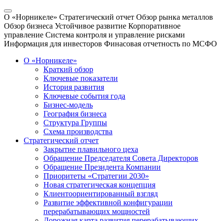
О «Норникеле»
Стратегический отчет
Обзор рынка металлов
Обзор бизнеса
Устойчивое развитие
Корпоративное
управление
Система контроля и управление рисками
Информация для инвесторов
Финасовая отчетность по МСФО
О «Норникеле»
Краткий обзор
Ключевые показатели
История развития
Ключевые события года
Бизнес-модель
География бизнеса
Структура Группы
Схема производства
Стратегический отчет
Закрытие плавильного цеха
Обращение Председателя Совета Директоров
Обращение Президента Компании
Приоритеты «Стратегии 2030»
Новая стратегическая концепция
Клиентоориентированный взгляд
Развитие эффективной конфигурации
перерабатывающих мощностей
Дорожная карта развития перерабатывающих