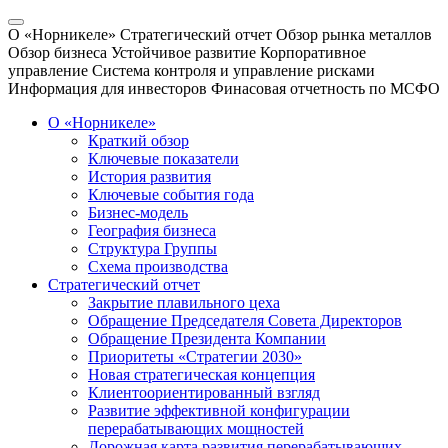
О «Норникеле»
Стратегический отчет
Обзор рынка металлов
Обзор бизнеса
Устойчивое развитие
Корпоративное
управление
Система контроля и управление рисками
Информация для инвесторов
Финасовая отчетность по МСФО
О «Норникеле»
Краткий обзор
Ключевые показатели
История развития
Ключевые события года
Бизнес-модель
География бизнеса
Структура Группы
Схема производства
Стратегический отчет
Закрытие плавильного цеха
Обращение Председателя Совета Директоров
Обращение Президента Компании
Приоритеты «Стратегии 2030»
Новая стратегическая концепция
Клиентоориентированный взгляд
Развитие эффективной конфигурации
перерабатывающих мощностей
Дорожная карта развития перерабатывающих