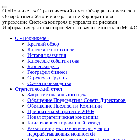
О «Норникеле»
Стратегический отчет
Обзор рынка металлов
Обзор бизнеса
Устойчивое развитие
Корпоративное
управление
Система контроля и управление рисками
Информация для инвесторов
Финасовая отчетность по МСФО
О «Норникеле»
Краткий обзор
Ключевые показатели
История развития
Ключевые события года
Бизнес-модель
География бизнеса
Структура Группы
Схема производства
Стратегический отчет
Закрытие плавильного цеха
Обращение Председателя Совета Директоров
Обращение Президента Компании
Приоритеты «Стратегии 2030»
Новая стратегическая концепция
Клиентоориентированный взгляд
Развитие эффективной конфигурации
перерабатывающих мощностей
Дорожная карта развития перерабатывающих