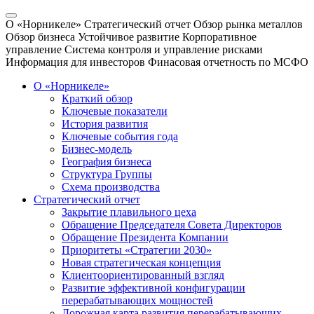
О «Норникеле»
Стратегический отчет
Обзор рынка металлов
Обзор бизнеса
Устойчивое развитие
Корпоративное
управление
Система контроля и управление рисками
Информация для инвесторов
Финасовая отчетность по МСФО
О «Норникеле»
Краткий обзор
Ключевые показатели
История развития
Ключевые события года
Бизнес-модель
География бизнеса
Структура Группы
Схема производства
Стратегический отчет
Закрытие плавильного цеха
Обращение Председателя Совета Директоров
Обращение Президента Компании
Приоритеты «Стратегии 2030»
Новая стратегическая концепция
Клиентоориентированный взгляд
Развитие эффективной конфигурации
перерабатывающих мощностей
Дорожная карта развития перерабатывающих